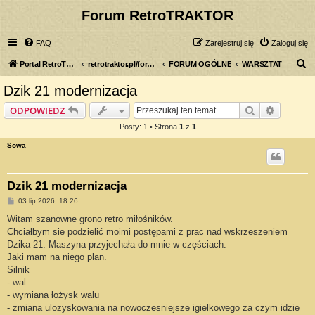
Forum RetroTRAKTOR
FAQ
Zarejestruj się
Zaloguj się
S
Portal RetroTRAKTOR.pl
retrotraktor.pl/forum
FORUM OGÓLNE
WARSZTAT
z
Dzik 21 modernizacja
u
Szukaj
Wyszuki
ODPOWIEDZ
k
Posty: 1 • Strona
1
z
1
a
Sowa
j
Dzik 21 modernizacja
P
03 lip 2026, 18:26
o
s
Witam szanowne grono retro miłośników.
t
Chciałbym sie podzielić moimi postępami z prac nad wskrzeszeniem
Dzika 21. Maszyna przyjechała do mnie w częściach.
Jaki mam na niego plan.
Silnik
- wal
- wymiana łożysk walu
- zmiana ulozyskowania na nowoczesniejsze igielkowego za czym idzie