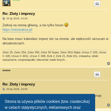
Re: Zloty i imprezy
P
22 lip 2025, 14:04
o
s
Zerknij na stronę główną, a nie tylko forum
t
https://retrotraktor.pl/
Na lewo masz kalendarz imprez też na stronie, ale większość wrzucam w
aktualnościach.
Zetor 25, Zetor 25A, Zetor 25K, Zetor 50 Super, Zetor 3011 Major, Ursus C-325, Ursus
C-328, Ursus C-4011, Ursus C-308, Dzik 2, Dzik 21, Robi 151, żniwiarka, silniki
stacjonarne, snopowiązałki, młocarnia i wiele innych...
sewos
Re: Zloty i imprezy
P
04 lip 2026, 16:50
o
s
a jakie macie wrażenia z poprzednich lat z imprez tego typu? planuję
t
wybrać się w tym sezonie
Strona ta używa plików cookies (tzw. ciasteczka)
w celach statystycznych, reklamowych oraz