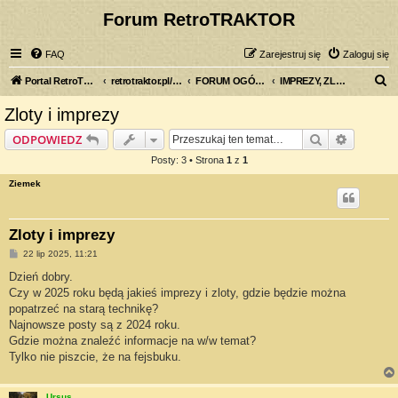
Forum RetroTRAKTOR
FAQ
Zarejestruj się
Zaloguj się
S
Portal RetroTRAKTOR.pl
retrotraktor.pl/forum
FORUM OGÓLNE
IMPREZY, ZLOTY
z
Zloty i imprezy
u
Szukaj
Wyszuki
ODPOWIEDZ
k
Posty: 3 • Strona
1
z
1
a
Ziemek
j
Zloty i imprezy
P
22 lip 2025, 11:21
o
s
Dzień dobry.
t
Czy w 2025 roku będą jakieś imprezy i zloty, gdzie będzie można
popatrzeć na starą technikę?
Najnowsze posty są z 2024 roku.
Gdzie można znaleźć informacje na w/w temat?
Tylko nie piszcie, że na fejsbuku.
Ursus