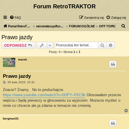
Forum RetroTRAKTOR
FAQ
Zarejestruj się
Zaloguj się
S
Portal RetroTRAKTOR.pl
retrotraktor.pl/forum
FORUM OGÓLNE
OFF TOPIC
z
Prawo jazdy
u
Szukaj
Wyszuki
ODPOWIEDZ
k
Posty: 6 • Strona
1
z
1
a
marek
j
Prawo jazdy
P
26 kwie 2026, 10:31
o
s
Znacie? Znamy . No to posłuchajcie.
t
https://www.youtube.com/watch?v=0UPY--FKC9k
Głosowałem przeciw
wejściu i będę pierwszy w głosowaniu za wyjściem. Możecie myśleć o
mnie co chcecie ale ja zdania w temacie nie zmienię.
bergman31