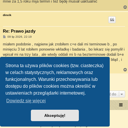
mnie za 1,5 roku mija termin i też będę musiał uaktualnić
dinxik
Re: Prawo jazdy
P
09 lip 2026, 22:19
o
s
miałem podobnie , najpierw jak zrobiłem c+e dali mi terminowe b , po
t
minięciu 3 lat robiłem ponownie wkładkę i badania , bo lekarz się pomylił i
wpisał mi na trzy lata , ale wtedy oddali mi b na bezterminowe dodali b+e
i t , gdzie powinienem mieć to od razu , niestety z urzędnik zrobi błąd , i
nikt go nie ruszy ,
Strona ta używa plików cookies (tzw. ciasteczka)
w celach statystycznych, reklamowych oraz
ODPOWIEDZ
funkcjonalnych. Warunki przechowywania lub
Posty: 6 • Strona
1
z
1
dostępu do plików cookies można określić w
ustawieniach przeglądarki internetowej.
Przejdź do
Dowiedz się więcej
Portal RetroTRAKTOR.pl
retrotraktor.pl/forum
Akceptuję!
Technologię dostarcza
phpBB
® Forum Software © phpBB Limited
Polski pakiet językowy dostarcza
phpBB.pl
Zasady ochrony danych osobowych
|
Regulamin