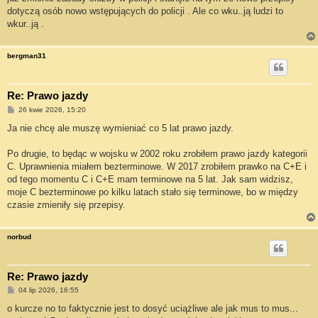
dotyczą osób nowo wstępujących do policji . Ale co wku..ją ludzi to
wkur..ją .
bergman31
Re: Prawo jazdy
P
26 kwie 2026, 15:20
o
s
Ja nie chcę ale muszę wymieniać co 5 lat prawo jazdy.
t
Po drugie, to będąc w wojsku w 2002 roku zrobiłem prawo jazdy kategorii
C. Uprawnienia miałem bezterminowe. W 2017 zrobiłem prawko na C+E i
od tego momentu C i C+E mam terminowe na 5 lat. Jak sam widzisz,
moje C bezterminowe po kilku latach stało się terminowe, bo w między
czasie zmieniły się przepisy.
norbud
Re: Prawo jazdy
P
04 lip 2026, 16:55
o
s
o kurcze no to faktycznie jest to dosyć uciążliwe ale jak mus to mus...
t