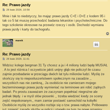
Re: Prawo jazdy
P
26 kwie 2026, 10:58
o
s
Mnie i tak to niedotyczy, bo mając prawo jazdy C+E i D+E z kodem 95 i
t
tak co 5 lat muszę przechodzić badania lekarskie i psychotechniczne. Do
tego szkolenie okresowe na przewóz rzeczy i osób. Dochodzi wymiana
prawa jazdy i karty do tachografu.
marek
Re: Prawo jazdy
P
26 kwie 2026, 11:41
o
s
Widzisz kolego bergman 31 Ty chcesz a ja i 4 miliony ludzi będę MUSIAŁ
t
. A to jest różnica I oczywiście jakiś unijny głąb nie policzył ile czasu
zajmie przebadanie w przeciągu dwóch lat tylu milionów ludzi. Myślę że
skończy się to nieposłuszeństwem społecznym na zasadzie ,,
wszystkich nas nie zamkną,, Ja osobiście nie zamierzam mojego
bezterminowego prawa jazdy wymieniać na terminowe ani robić żądnych
badań. Po prostu zauważam że zaczynam popełniać niegroźne ale
jednak błędy. i w myśl słów piosenki ,, trzeba wiedzieć kiedy ze sceny
zejść niepokonanym,, mam zamiar postawić samochód na kobyłki
Osobiście myślę że wszystko rozbije się o tzw. prawa nabyte. Próbowano
już zmienić zasady służby w policji i stanęło na tym że nowe przepisy