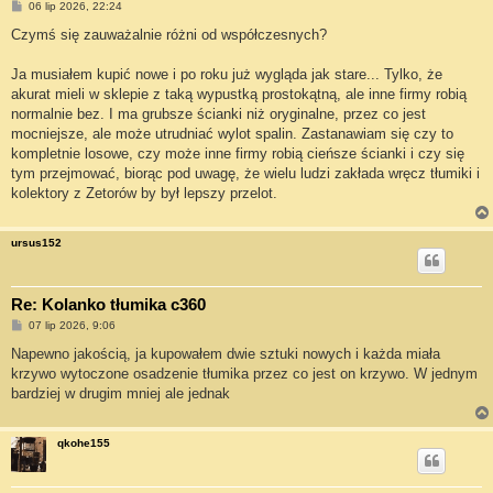
P
06 lip 2026, 22:24
o
s
Czymś się zauważalnie różni od współczesnych?
t
Ja musiałem kupić nowe i po roku już wygląda jak stare... Tylko, że
akurat mieli w sklepie z taką wypustką prostokątną, ale inne firmy robią
normalnie bez. I ma grubsze ścianki niż oryginalne, przez co jest
mocniejsze, ale może utrudniać wylot spalin. Zastanawiam się czy to
kompletnie losowe, czy może inne firmy robią cieńsze ścianki i czy się
tym przejmować, biorąc pod uwagę, że wielu ludzi zakłada wręcz tłumiki i
kolektory z Zetorów by był lepszy przelot.
ursus152
Re: Kolanko tłumika c360
P
07 lip 2026, 9:06
o
s
Napewno jakością, ja kupowałem dwie sztuki nowych i każda miała
t
krzywo wytoczone osadzenie tłumika przez co jest on krzywo. W jednym
bardziej w drugim mniej ale jednak
qkohe155