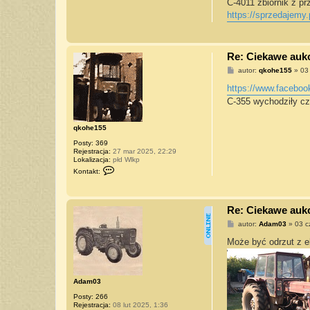
s
C-4011 zbiornik z pr
t
https://sprzedajemy.
Re: Ciekawe aukcj
P
autor:
qkohe155
»
03
o
s
https://www.facebook
t
C-355 wychodziły cz
qkohe155
Posty:
369
Rejestracja:
27 mar 2025, 22:29
Lokalizacja:
płd Wlkp
S
Kontakt:
k
o
n
t
Re: Ciekawe aukcj
a
k
P
autor:
Adam03
»
03 c
t
o
u
s
Może być odrzut z ek
j
t
s
i
ę
z
Adam03
q
k
Posty:
266
o
Rejestracja:
08 lut 2025, 1:36
h