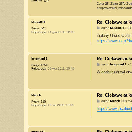
Kontakt:
k
Zetor 25, Zetor 25A, Zet
o
snopowiązałki, młocarnia 
n
t
a
k
Re: Ciekawe aukcj
Muran001
t
u
P
autor:
Muran001
»
24
Posty:
401
j
o
Rejestracja:
31 gru 2011, 12:23
s
s
Zielony Ursus C-385 
i
t
https://www.olx.pl/d
ę
z
U
r
s
Re: Ciekawe aukcj
bergman31
u
s
P
autor:
bergman31
»
2
Posty:
1753
o
Rejestracja:
29 wrz 2011, 20:49
s
W dodatku drzwi otw
t
Re: Ciekawe aukcj
Martek
P
autor:
Martek
»
05 ma
Posty:
710
o
Rejestracja:
25 sie 2022, 10:51
s
https://www.facebo
t
Re: Ciekawe aukcj
ursus152