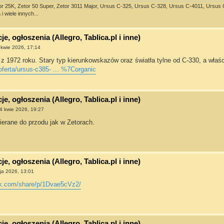
or 25K, Zetor 50 Super, Zetor 3011 Major, Ursus C-325, Ursus C-328, Ursus C-4011, Ursus C-3
i wiele innych...
e, ogłoszenia (Allegro, Tablica.pl i inne)
 kwie 2026, 17:14
z 1972 roku. Stary typ kierunkowskazów oraz światła tylne od C-330, a właśc
/oferta/ursus-c385- ... %7Corganic
e, ogłoszenia (Allegro, Tablica.pl i inne)
4 kwie 2026, 19:27
ierane do przodu jak w Zetorach.
e, ogłoszenia (Allegro, Tablica.pl i inne)
ja 2026, 13:01
ok.com/share/p/1Dvae5cVz2/
e, ogłoszenia (Allegro, Tablica.pl i inne)