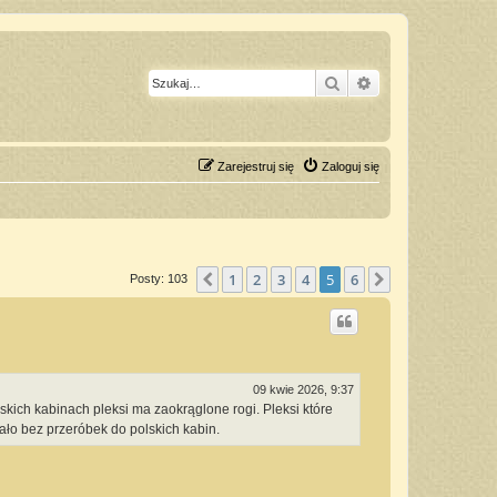
Szukaj
Wyszukiwanie z
Zarejestruj się
Zaloguj się
1
2
3
4
5
6
Poprzednia
Następna
Posty: 103
09 kwie 2026, 9:37
skich kabinach pleksi ma zaokrąglone rogi. Pleksi które
ało bez przeróbek do polskich kabin.