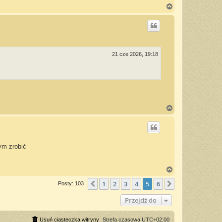
N
a
g
ó
r
ę
21 cze 2026, 19:18
N
a
g
ó
r
ę
ym zrobić
N
a
1
2
3
4
5
6
g
Poprzednia
Następna
Posty: 103
ó
r
Przejdź do
ę
Usuń ciasteczka witryny
Strefa czasowa
UTC+02:00