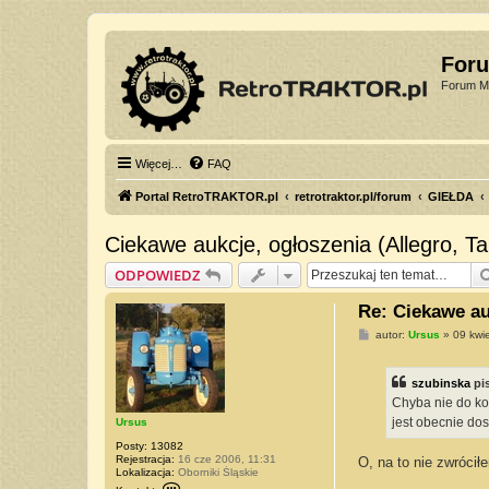
For
Forum Mi
Więcej…
FAQ
Portal RetroTRAKTOR.pl
retrotraktor.pl/forum
GIEŁDA
Ciekawe aukcje, ogłoszenia (Allegro, Tabl
ODPOWIEDZ
Re: Ciekawe auk
P
autor:
Ursus
»
09 kwi
o
s
t
szubinska
pi
Chyba nie do koń
jest obecnie dos
Ursus
Posty:
13082
Rejestracja:
16 cze 2006, 11:31
O, na to nie zwrócił
Lokalizacja:
Oborniki Śląskie
S