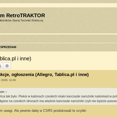
um RetroTRAKTOR
łośników Starej Techniki Rolniczej
SPRZEDAM
ica.pl i inne)
Szukaj
Wyszukiwanie zaawansowane
cje, ogłoszenia (Allegro, Tablica.pl i inne)
e 2026, 11:00
sze:
↑
ca tak było. Pleksi w kabinach czeskich miało kanciaste narożniki natomiast w pol
tępne na czeskich stronach ma właśnie kanciaste narożniki czyli nie będzie pasow
em uwagi. Ale pewnie dalej w CSRS produkowali te szybki