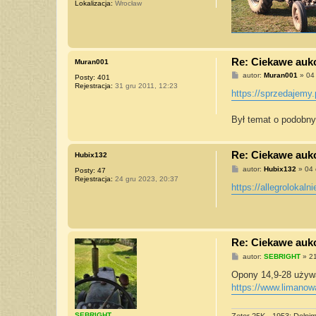
Lokalizacja:
Wrocław
e
1
5
5
Re: Ciekawe aukcj
Muran001
P
autor:
Muran001
»
04
Posty:
401
o
Rejestracja:
31 gru 2011, 12:23
s
https://sprzedajemy.
t
Był temat o podobny
Re: Ciekawe aukcj
Hubix132
P
autor:
Hubix132
»
04 
Posty:
47
o
Rejestracja:
24 gru 2023, 20:37
s
https://allegrolokalni
t
Re: Ciekawe aukcj
P
autor:
SEBRIGHT
»
21
o
s
Opony 14,9-28 używ
t
https://www.limanowa
SEBRIGHT
Zetor 25K - 1953; Dolpi