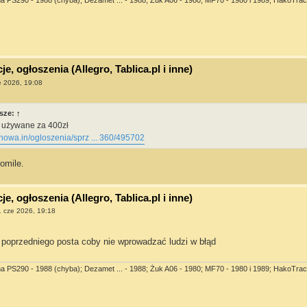
e, ogłoszenia (Allegro, Tablica.pl i inne)
e 2026, 19:08
sze:
↑
8 używane za 400zł
nowa.in/ogloszenia/sprz ... 360/495702
tomile.
e, ogłoszenia (Allegro, Tablica.pl i inne)
 cze 2026, 19:18
poprzedniego posta coby nie wprowadzać ludzi w błąd
ma PS290 - 1988 (chyba); Dezamet ... - 1988; Żuk A06 - 1980; MF70 - 1980 i 1989; HakoTrac