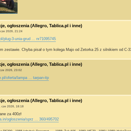
e, ogłoszenia (Allegro, Tablica.pl i inne)
 cze 2026, 21:24
pl/plug-3-unia-grud ... nr71095745
m zestawie. Chyba pisał o tym kolega Majo od Zetorka 25 z silnikiem od C-3
e, ogłoszenia (Allegro, Tablica.pl i inne)
cze 2026, 23:02
e.pl/oferta/lampa ... tarpan-itp
e, ogłoszenia (Allegro, Tablica.pl i inne)
 cze 2026, 18:18
ane za 400zł
.in/ogloszenia/sprz ... 360/495702
ma PS290 - 1988 (chyba); Dezamet ... - 1988; Żuk A06 - 1980; MF70 - 1980 i 1989; HakoTrac