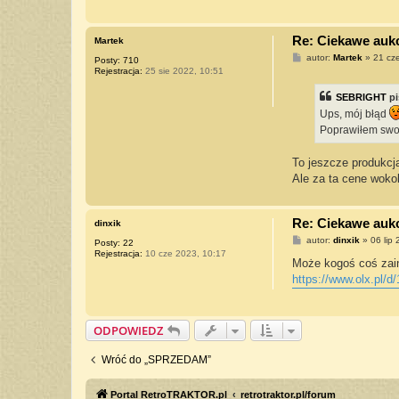
Re: Ciekawe aukcj
Martek
P
autor:
Martek
»
21 cz
Posty:
710
o
Rejestracja:
25 sie 2022, 10:51
s
t
SEBRIGHT
pi
Ups, mój błąd
Poprawiłem swoj
To jeszcze produkcja
Ale za ta cene wok
Re: Ciekawe aukcj
dinxik
P
autor:
dinxik
»
06 lip
Posty:
22
o
Rejestracja:
10 cze 2023, 10:17
s
Może kogoś coś zain
t
https://www.olx.pl/d
ODPOWIEDZ
Wróć do „SPRZEDAM”
Portal RetroTRAKTOR.pl
retrotraktor.pl/forum