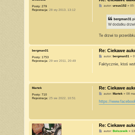
P
autor:
ursus152
»
05 
Posty:
279
o
Rejestracja:
28 sty 2013, 13:12
s
t
bergman31
p
W dodatku drzwi
Te drzwi to przerób
Re: Ciekawe aukcj
bergman31
P
autor:
bergman31
»
0
Posty:
1753
o
Rejestracja:
29 wrz 2011, 20:49
s
Faktycznie, ktoś wst
t
Re: Ciekawe aukcj
Martek
P
autor:
Martek
»
08 ma
Posty:
710
o
Rejestracja:
25 sie 2022, 10:51
s
https://www.facebo
t
Re: Ciekawe aukcj
P
autor:
Bolszewik
»
13
o