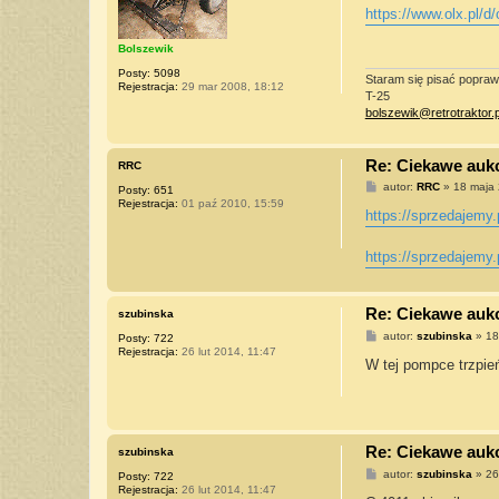
s
https://www.olx.pl/d/
t
Bolszewik
Posty:
5098
Staram się pisać poprawn
Rejestracja:
29 mar 2008, 18:12
T-25
bolszewik@retrotraktor.p
Re: Ciekawe aukcj
RRC
P
autor:
RRC
»
18 maja 
Posty:
651
o
Rejestracja:
01 paź 2010, 15:59
s
https://sprzedajemy.
t
https://sprzedajemy.
Re: Ciekawe aukcj
szubinska
P
autor:
szubinska
»
18
Posty:
722
o
Rejestracja:
26 lut 2014, 11:47
s
W tej pompce trzpień
t
Re: Ciekawe aukcj
szubinska
P
autor:
szubinska
»
26
Posty:
722
o
Rejestracja:
26 lut 2014, 11:47