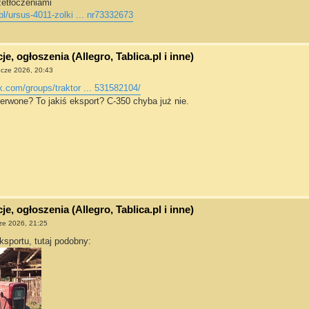
zetłoczeniami
pl/ursus-4011-zolki ... nr73332673
e, ogłoszenia (Allegro, Tablica.pl i inne)
 cze 2026, 20:43
.com/groups/traktor ... 531582104/
erwone? To jakiś eksport? C-350 chyba już nie.
e, ogłoszenia (Allegro, Tablica.pl i inne)
ze 2026, 21:25
sportu, tutaj podobny: