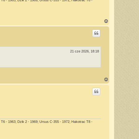
N
a
g
ó
r
ę
21 cze 2026, 18:18
N
a
g
ó
r
ę
 T6 - 1963; Dzik 2 - 1969; Ursus C-355 - 1972; Hakotrac T8 -