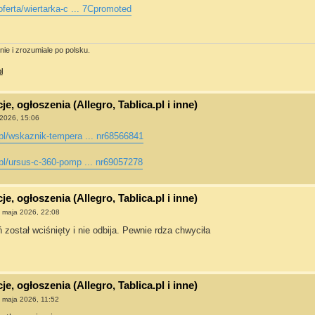
oferta/wiertarka-c ... 7Cpromoted
ie i zrozumiale po polsku.
l
e, ogłoszenia (Allegro, Tablica.pl i inne)
2026, 15:06
pl/wskaznik-tempera ... nr68566841
pl/ursus-c-360-pomp ... nr69057278
e, ogłoszenia (Allegro, Tablica.pl i inne)
 maja 2026, 22:08
 został wciśnięty i nie odbija. Pewnie rdza chwyciła
e, ogłoszenia (Allegro, Tablica.pl i inne)
 maja 2026, 11:52