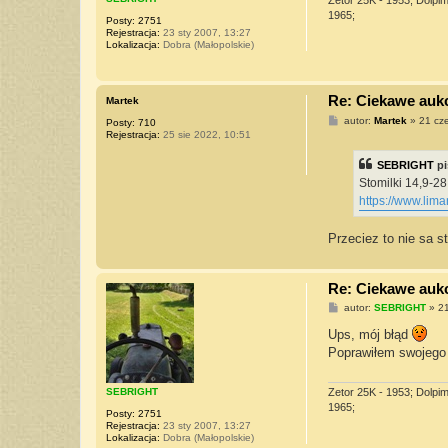
1965;
Posty:
2751
Rejestracja:
23 sty 2007, 13:27
Lokalizacja:
Dobra (Małopolskie)
Re: Ciekawe aukcj
Martek
P
autor:
Martek
»
21 cz
Posty:
710
o
Rejestracja:
25 sie 2022, 10:51
s
t
SEBRIGHT
pi
Stomilki 14,9-2
https://www.lima
Przeciez to nie sa s
Re: Ciekawe aukcj
P
autor:
SEBRIGHT
»
21
o
s
Ups, mój błąd
t
Poprawiłem swojego 
SEBRIGHT
Zetor 25K - 1953; Dolpi
1965;
Posty:
2751
Rejestracja:
23 sty 2007, 13:27
Lokalizacja:
Dobra (Małopolskie)