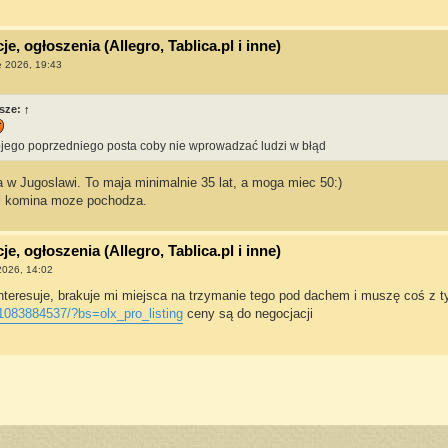
e, ogłoszenia (Allegro, Tablica.pl i inne)
e 2026, 19:43
sze:
↑
ego poprzedniego posta coby nie wprowadzać ludzi w błąd
 w Jugoslawi. To maja minimalnie 35 lat, a moga miec 50:)
ol komina moze pochodza.
e, ogłoszenia (Allegro, Tablica.pl i inne)
 2026, 14:02
teresuje, brakuje mi miejsca na trzymanie tego pod dachem i muszę coś z t
/1083884537/?bs=olx_pro_listing
ceny są do negocjacji