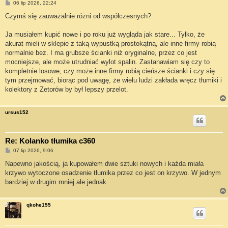
P
06 lip 2026, 22:24
o
s
Czymś się zauważalnie różni od współczesnych?
t
Ja musiałem kupić nowe i po roku już wygląda jak stare... Tylko, że
akurat mieli w sklepie z taką wypustką prostokątną, ale inne firmy robią
normalnie bez. I ma grubsze ścianki niż oryginalne, przez co jest
mocniejsze, ale może utrudniać wylot spalin. Zastanawiam się czy to
kompletnie losowe, czy może inne firmy robią cieńsze ścianki i czy się
tym przejmować, biorąc pod uwagę, że wielu ludzi zakłada wręcz tłumiki i
kolektory z Zetorów by był lepszy przelot.
ursus152
Re: Kolanko tłumika c360
P
07 lip 2026, 9:06
o
s
Napewno jakością, ja kupowałem dwie sztuki nowych i każda miała
t
krzywo wytoczone osadzenie tłumika przez co jest on krzywo. W jednym
bardziej w drugim mniej ale jednak
qkohe155