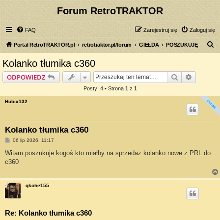
Forum RetroTRAKTOR
FAQ
Zarejestruj się
Zaloguj się
S
Portal RetroTRAKTOR.pl
retrotraktor.pl/forum
GIEŁDA
POSZUKUJĘ
z
Kolanko tłumika c360
u
Szukaj
Wyszuki
ODPOWIEDZ
k
Posty: 4 • Strona
1
z
1
a
Hubix132
j
Kolanko tłumika c360
P
06 lip 2026, 11:17
o
s
Witam poszukuje kogoś kto miałby na sprzedaż kolanko nowe z PRL do
t
c360
qkohe155
Re: Kolanko tłumika c360