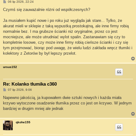
P
06 lip 2026, 22:24
o
s
Czymś się zauważalnie różni od współczesnych?
t
Ja musiałem kupić nowe i po roku już wygląda jak stare... Tylko, że
akurat mieli w sklepie z taką wypustką prostokątną, ale inne firmy robią
normalnie bez. I ma grubsze ścianki niż oryginalne, przez co jest
mocniejsze, ale może utrudniać wylot spalin. Zastanawiam się czy to
kompletnie losowe, czy może inne firmy robią cieńsze ścianki i czy się
tym przejmować, biorąc pod uwagę, że wielu ludzi zakłada wręcz tłumiki i
kolektory z Zetorów by był lepszy przelot.
ursus152
Re: Kolanko tłumika c360
P
07 lip 2026, 9:06
o
s
Napewno jakością, ja kupowałem dwie sztuki nowych i każda miała
t
krzywo wytoczone osadzenie tłumika przez co jest on krzywo. W jednym
bardziej w drugim mniej ale jednak
qkohe155