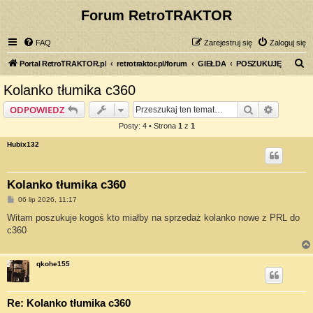
Forum RetroTRAKTOR
FAQ
Zarejestruj się
Zaloguj się
S
Portal RetroTRAKTOR.pl
retrotraktor.pl/forum
GIEŁDA
POSZUKUJĘ
z
Kolanko tłumika c360
u
Szukaj
Wyszuki
ODPOWIEDZ
k
Posty: 4 • Strona
1
z
1
a
Hubix132
j
Kolanko tłumika c360
P
06 lip 2026, 11:17
o
s
Witam poszukuje kogoś kto miałby na sprzedaż kolanko nowe z PRL do
t
c360
qkohe155
Re: Kolanko tłumika c360