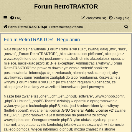
Forum RetroTRAKTOR
FAQ
Zarejestruj się
Zaloguj się
S
Portal RetroTRAKTOR.pl
retrotraktor.pl/forum
z
Forum RetroTRAKTOR - Regulamin
u
k
Rejestrując się na witrynie „Forum RetroTRAKTOR”, zwanej dalej „my”, ”nas”,
„nasza”, „Forum RetroTRAKTOR”, „https://retrotraktor.pl//forum”, akceptujesz
a
wyszczególnione poniżej postanowienia. Jeśli ich nie akceptujesz, opuść to
j
miejsce, naciskając przycisk „Nie akceptuję”. Administracja witryny „Forum
RetroTRAKTOR” ma prawo w dowolnym czasie zmienić poniższe
postanowienia, informując cię o zmianach, niemniej wskazane jest, aby
użytkownicy sami regularnie zaglądali do tego regulaminu. Korzystanie z
witryny „Forum RetroTRAKTOR” po zmianach regulaminu oznacza, że
akceptujesz te zmiany ze wszelkimi konsekwencjami prawnymi.
Nasze fora zwane też „one”, „ich”, „je”, „phpBB software”, „www.phpbb.com”,
„phpBB Limited”, „phpBB Teams” działają w oparciu o oprogramowanie
wykorzystujące technologię phpBB, która jest środowiskiem typu witryny
(bulletin board), wydane na licencji „
GNU General Public License v2
” zwanej
też „GPL”. Oprogramowanie jest dostępne do pobrania ze strony
www.phpbb.com
. Oprogramowanie phpBB tylko ułatwia dyskusje przez
internet, a jego autorzy nie kontrolują tekstów zamieszczanych w internecie
za jego pomocą. Więcej informacji o phpBB można znaleźć na stronie