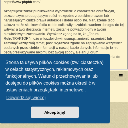
https://www.phpbb.com/
.
Akceptujesz zakaz publikowania wypowiedzi o charakterze obraźliwym,
oszczerczym, propagującym treści niezgodne z polskim prawem lub
naruszającym cudze prawa autorskie i dobra osobiste. Naruszenie tego
zakazu może skutkować dla ciebie całkowitym zablokowaniem dostępu do tej
witryny, a twój dostawca internetu zostanie powiadomiony o twoim
niewłaściwym zachowaniu. Wyrażasz zgodę na to, że „Forum
RetroTRAKTOR” może w każdej chwili usunąć, zmienić, przenieść lub
zamknąć każdy twój temat, post. Wyrażasz zgodę na zapisywanie wszystkich
podanych przez ciebie informacji w naszej bazie danych. Informacje te nie
będą przekazywane nikomu bez twojej zgody, ale ani „Forum
RetroTRAKTOR”, ani phpBB nie ponosi odpowiedzialności za włamania do
witryny, podczas których może dojść do kradzieży danych.
Strona ta używa plików cookies (tzw. ciasteczka)
w celach statystycznych, reklamowych oraz
funkcjonalnych. Warunki przechowywania lub
Portal RetroTRAKTOR.pl
retrotraktor.pl/forum
dostępu do plików cookies można określić w
Technologię dostarcza
phpBB
® Forum Software © phpBB Limited
ustawieniach przeglądarki internetowej.
Polski pakiet językowy dostarcza
phpBB.pl
Zasady ochrony danych osobowych
|
Regulamin
Dowiedz się więcej
Akceptuję!