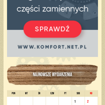
NAJNOWSZE WYDARZENIA
PON
WT
ŚR
CZW
PT
SOB
ND
1
2