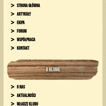
Strona główna
Artykuły
Ekipa
Forum
Współpraca
Kontakt
O KLUBIE
O nas
Aktualności
Władze klubu