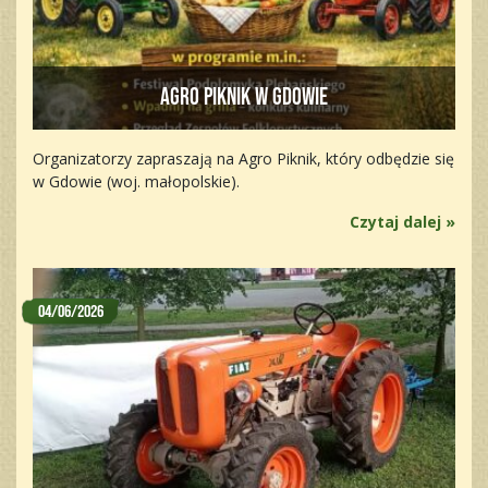
Agro Piknik w Gdowie
Organizatorzy zapraszają na Agro Piknik, który odbędzie się
w Gdowie (woj. małopolskie).
Czytaj dalej »
04/06/2026