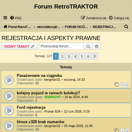
Forum RetroTRAKTOR
FAQ
Zarejestruj się
Zaloguj się
S
Portal RetroTRAKTOR.pl
retrotraktor.pl/forum
FORUM OGÓLNE
REJESTRACJA I ASPEKTY PRAWNE
z
REJESTRACJA I ASPEKTY PRAWNE
u
Szukaj
Wyszukiwanie z
NOWY TEMAT
k
a
1
2
3
4
5
6
Następna
Tematy: 127
j
Tematy
Pasażerowie na ciągniku
Ostatni post autor:
bergman31
«
wczoraj, 14:33
Odpowiedzi:
22
1
2
kolejny pojazd w ramach kolekcji?
Ostatni post autor:
SEBRIGHT
«
25 lip 2026, 8:48
Odpowiedzi:
2
Ford rejestracja
Ostatni post autor:
Pronar 82A
«
12 cze 2026, 0:29
Odpowiedzi:
5
Ursus c328 brak numerów
Ostatni post autor:
bergman31
«
25 maja 2026, 11:49
Odpowiedzi:
22
1
2