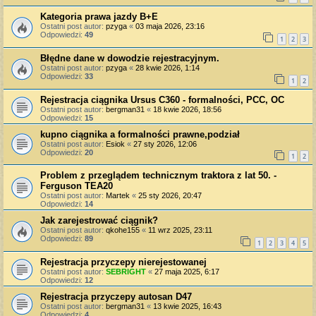
Kategoria prawa jazdy B+E
Ostatni post autor:
pzyga
«
03 maja 2026, 23:16
Odpowiedzi:
49
1
2
3
Błędne dane w dowodzie rejestracyjnym.
Ostatni post autor:
pzyga
«
28 kwie 2026, 1:14
Odpowiedzi:
33
1
2
Rejestracja ciągnika Ursus C360 - formalności, PCC, OC
Ostatni post autor:
bergman31
«
18 kwie 2026, 18:56
Odpowiedzi:
15
kupno ciągnika a formalności prawne,podział
Ostatni post autor:
Esiok
«
27 sty 2026, 12:06
Odpowiedzi:
20
1
2
Problem z przeglądem technicznym traktora z lat 50. -
Ferguson TEA20
Ostatni post autor:
Martek
«
25 sty 2026, 20:47
Odpowiedzi:
14
Jak zarejestrować ciągnik?
Ostatni post autor:
qkohe155
«
11 wrz 2025, 23:11
Odpowiedzi:
89
1
2
3
4
5
Rejestracja przyczepy nierejestowanej
Ostatni post autor:
SEBRIGHT
«
27 maja 2025, 6:17
Odpowiedzi:
12
Rejestracja przyczepy autosan D47
Ostatni post autor:
bergman31
«
13 kwie 2025, 16:43
Odpowiedzi:
4