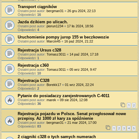
Transport ciągników
Ostatni post autor:
bergman31
«
26 gru 2024, 22:13
Odpowiedzi:
16
Jazda dzikiem po ulicach.
Ostatni post autor:
piorun1234
«
17 lis 2024, 18:56
Odpowiedzi:
4
Uruchomienie pompy jurop 155 w beczkowozie
Ostatni post autor:
Marcin45
«
16 paź 2024, 21:22
Rejestracja Ursus c328
Ostatni post autor:
Tomasz3011
«
14 paź 2024, 17:18
Odpowiedzi:
1
Rejestracja c360
Ostatni post autor:
Tomasz3011
«
05 wrz 2024, 9:47
Odpowiedzi:
10
Rejestracja C328
Ostatni post autor:
Borekk17
«
01 wrz 2024, 22:24
Odpowiedzi:
2
Pytanie do posiadaczy zarejestrowanych C-4011
Ostatni post autor:
marek
«
09 sie 2024, 12:08
Odpowiedzi:
36
1
2
Rejestracja pojazdu w Polsce. Senat przegłosował nowe
przepisy. Aż 1000 zł kary za spóźnienie
Ostatni post autor:
bergman31
«
21 mar 2024, 17:00
Odpowiedzi:
83
1
2
3
4
5
2 ciągniki c328 o tych samych numerach