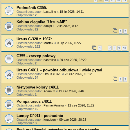
…
Podnośnik C355.
Ostatni post autor:
bastolino
«
18 lip 2026, 14:11
Odpowiedzi:
2
Kabina ciągnika "Ursus-MF"
Ostatni post autor:
adikpl
«
12 lip 2026, 0:12
Odpowiedzi:
22
1
2
Ursus C-328 z 1967r
Ostatni post autor:
Martek
«
05 lip 2026, 16:27
Odpowiedzi:
182
1
7
8
9
10
…
C355 - zaczep polowy
Ostatni post autor:
bastolino
«
29 cze 2026, 22:22
Odpowiedzi:
2
Ursus C4011 – powolna odbudowa i wiele pytań
Ostatni post autor:
Ursus c-325
«
23 cze 2026, 10:12
Odpowiedzi:
34
1
2
Nietypowe kolory c4011
Ostatni post autor:
Adam03
«
19 cze 2026, 9:46
Odpowiedzi:
1
Pompa ursus c4011
Ostatni post autor:
FarmerAmator
«
12 cze 2026, 11:22
Odpowiedzi:
10
Lampy C4011 i pochodnie
Ostatni post autor:
knudson
«
09 cze 2026, 20:23
Odpowiedzi:
3
Brak możliwości ustawienia początku wtrysku .