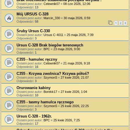
Ostatni post autor:
Celownik07
«
08 cze 2026, 12:06
Odpowiedzi:
13
Mój URSUS C-328
Ostatni post autor:
Marcin_330
«
30 maja 2026, 0:59
Odpowiedzi:
58
1
2
3
Śruby Ursus C-330
Ostatni post autor:
Ursus C-4011
«
25 maja 2026, 7:39
Odpowiedzi:
3
Ursus C-328 Brak biegów terenowych
Ostatni post autor:
BPC
«
23 maja 2026, 9:00
Odpowiedzi:
1
C355 - hamulec ręczny
Ostatni post autor:
Celownik07
«
21 maja 2026, 9:18
Odpowiedzi:
16
C355 - Krzywa zwolnica? Krzywa półoś?
Ostatni post autor:
SzymonS
«
27 kwie 2026, 21:07
Odpowiedzi:
3
Orurowanie kabiny
Ostatni post autor:
Borekk17
«
27 kwie 2026, 1:04
Odpowiedzi:
10
C355 - tasmy hamulca ręcznego
Ostatni post autor:
SzymonS
«
25 kwie 2026, 22:25
Odpowiedzi:
3
Ursus C-328 - 1962r.
Ostatni post autor:
BPC
«
25 kwie 2026, 7:25
Odpowiedzi:
17