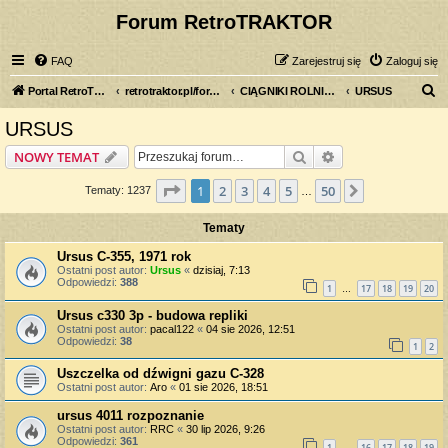
Forum RetroTRAKTOR
FAQ
Zarejestruj się
Zaloguj się
S
Portal RetroTRAKTOR.pl
retrotraktor.pl/forum
CIĄGNIKI ROLNICZE
URSUS
z
URSUS
u
Szukaj
Wyszukiwanie z
NOWY TEMAT
k
a
Strona
1
z
50
1
2
3
4
5
50
Następna
Tematy: 1237
…
j
Tematy
Ursus C-355, 1971 rok
Ostatni post autor:
Ursus
«
dzisiaj, 7:13
Odpowiedzi:
388
1
17
18
19
20
…
Ursus c330 3p - budowa repliki
Ostatni post autor:
pacal122
«
04 sie 2026, 12:51
Odpowiedzi:
38
1
2
Uszczelka od dźwigni gazu C-328
Ostatni post autor:
Aro
«
01 sie 2026, 18:51
ursus 4011 rozpoznanie
Ostatni post autor:
RRC
«
30 lip 2026, 9:26
Odpowiedzi:
361
1
16
17
18
19