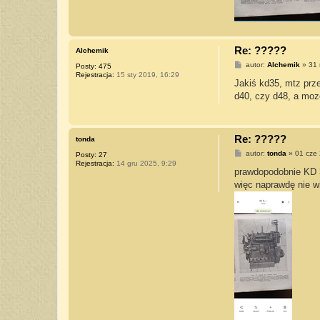
Re: ?????
Alchemik
P
autor:
Alchemik
»
31 
Posty:
475
o
Rejestracja:
15 sty 2019, 16:29
s
Jakiś kd35, mtz prze
t
d40, czy d48, a moze
Re: ?????
tonda
P
autor:
tonda
»
01 cze 
Posty:
27
o
Rejestracja:
14 gru 2025, 9:29
s
prawdopodobnie KD 35.
t
więc naprawdę nie 