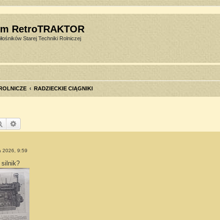
um RetroTRAKTOR
łośników Starej Techniki Rolniczej
 ROLNICZE
RADZIECKIE CIĄGNIKI
Szukaj
Wyszukiwanie zaawansowane
 2026, 9:59
silnik?