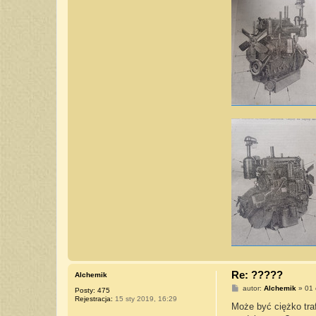
Re: ?????
Alchemik
P
autor:
Alchemik
»
01 
Posty:
475
o
Rejestracja:
15 sty 2019, 16:29
s
Może być ciężko trafi
t