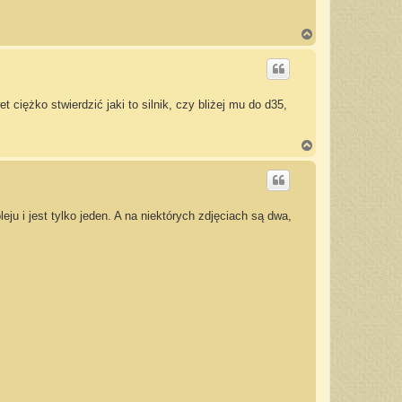
N
a
g
ó
r
ę
 ciężko stwierdzić jaki to silnik, czy bliżej mu do d35,
N
a
g
ó
r
ę
eju i jest tylko jeden. A na niektórych zdjęciach są dwa,