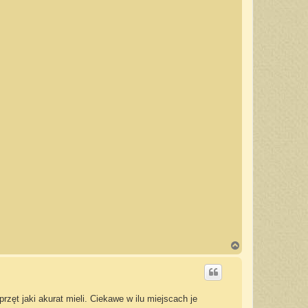
N
a
g
ó
r
ę
przęt jaki akurat mieli. Ciekawe w ilu miejscach je