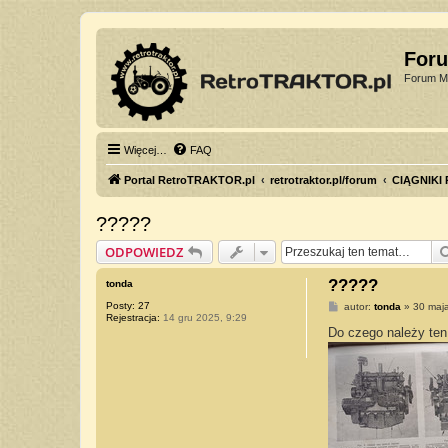
For
Forum Mi
Więcej…
FAQ
Portal RetroTRAKTOR.pl
retrotraktor.pl/forum
CIĄGNIKI
?????
ODPOWIEDZ
?????
tonda
Posty:
27
P
autor:
tonda
»
30 maja
Rejestracja:
14 gru 2025, 9:29
o
s
Do czego należy ten 
t