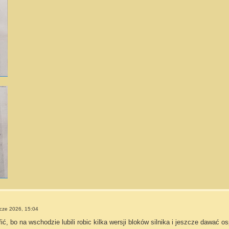
cze 2026, 15:04
ć, bo na wschodzie lubili robic kilka wersji bloków silnika i jeszcze dawać os