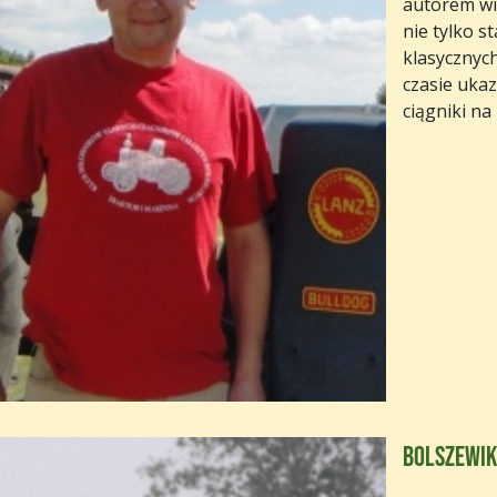
autorem wi
nie tylko s
klasycznyc
czasie ukaz
ciągniki na
Bolszewik