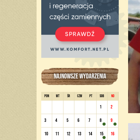
NAJNOWSZE WYDARZENIA
PON
WT
ŚR
CZW
PT
SOB
ND
1
2
3
4
5
6
7
8
9
10
11
12
13
14
15
16