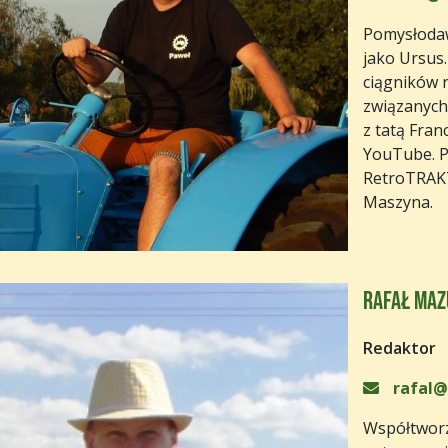
Pomysłodaw
jako Ursus
ciągników r
związanych
z tatą Fra
YouTube. P
RetroTRAKT
Maszyna.
Rafał Maz
Redaktor
rafal@
Współtworz