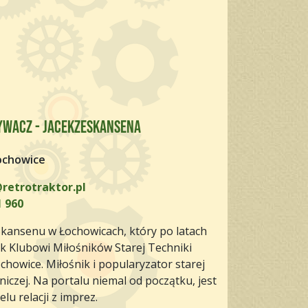
ywacz - JacekzeSkansena
ochowice
retrotraktor.pl
 960
Skansenu w Łochowicach, który po latach
k Klubowi Miłośników Starej Techniki
howice. Miłośnik i popularyzator starej
lniczej. Na portalu niemal od początku, jest
lu relacji z imprez.