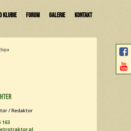
O KLUBIE
FORUM
GALERIE
KONTAKT
Ekipa
chter
tor / Redaktor
 163
etrotraktor.pl