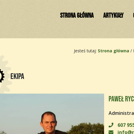
STRONA GŁÓWNA
ARTYKUŁY
Jesteś tutaj:
Strona główna
/
Ekipa
Paweł Ry
Administra
607 955
info@r