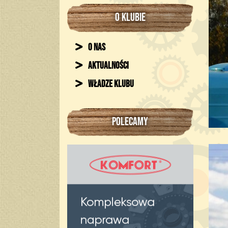
O KLUBIE
O nas
Aktualności
Władze klubu
POLECAMY