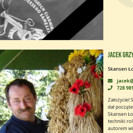
Jacek Grz
Skansen Ł
jacek@
728 981
Założyciel 
dał począte
Skansen Łoc
techniki ro
autorem wie