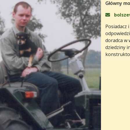
Główny mo
bolsze
Posiadacz i
odpowiedzi
doradca w w
dziedziny i
konstruktor