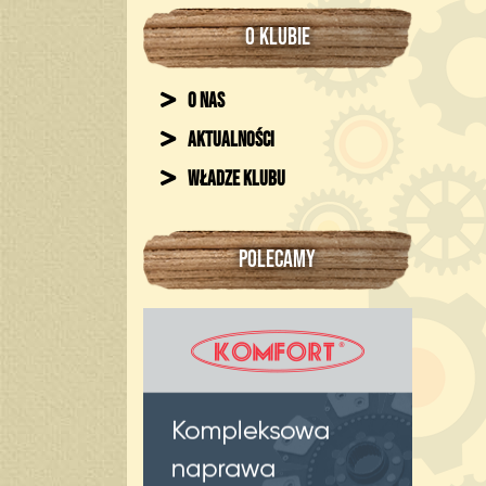
O KLUBIE
O nas
Aktualności
Władze klubu
POLECAMY