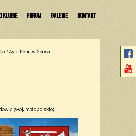
O KLUBIE
FORUM
GALERIE
KONTAKT
ści
/
Agro Piknik w Gdowie
owie (woj. małopolskie).