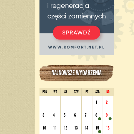
NAJNOWSZE WYDARZENIA
PON
WT
ŚR
CZW
PT
SOB
ND
1
2
3
4
5
6
7
8
9
10
11
12
13
14
15
16