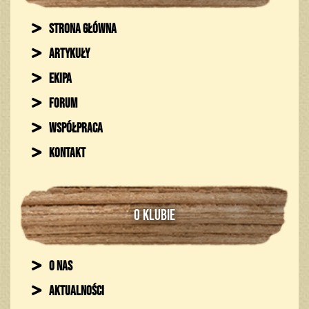
Strona główna
Artykuły
Ekipa
Forum
Współpraca
Kontakt
O KLUBIE
O nas
Aktualności