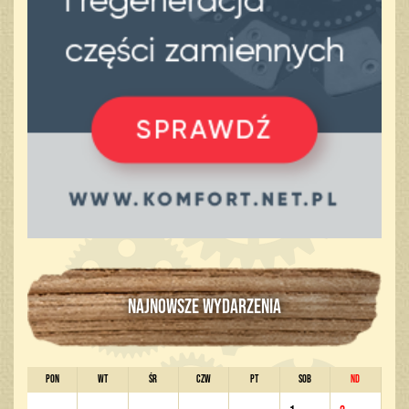
NAJNOWSZE WYDARZENIA
PON
WT
ŚR
CZW
PT
SOB
ND