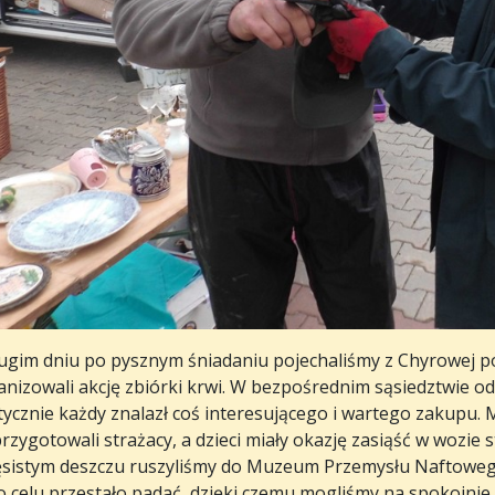
ugim dniu po pysznym śniadaniu pojechaliśmy z Chyrowej pod
anizowali akcję zbiórki krwi. W bezpośrednim sąsiedztwie od
tycznie każdy znalazł coś interesującego i wartego zakupu.
przygotowali strażacy, a dzieci miały okazję zasiąść w wozie
ęsistym deszczu ruszyliśmy do Muzeum Przemysłu Naftowego 
do celu przestało padać, dzięki czemu mogliśmy na spokojn