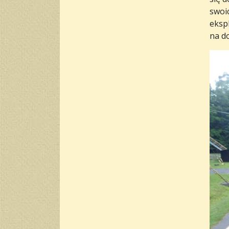
swoic
eksp
na do