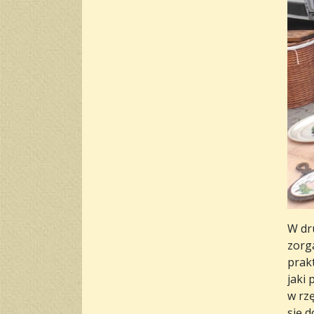
W dr
zorg
prak
jaki 
w rz
się 