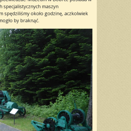
ch specjalistycznych maszyn
 spędziliśmy około godzinę, aczkolwiek
 mogło by braknąć.