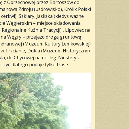
ę z Odrzechowej przez Bartoszów do
anowa Zdroju (uzdrowisko), Królik Polski
 cerkwi), Szklary, Jaśliska (kiedyś ważne
cie Węgierskim – miejsce składowania
Regionalne Kuźnia Tradycji) , Lipowiec na
na Węgry – przejazd drogą gruntową
yndranowej (Muzeum Kultury Łemkowskiej)
i w Trzcianie, Dukla (Muzeum Historyczne)
a, do Chyrowej na nocleg. Niestety z
zyć dlatego podaję tylko trasę.