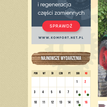
NAJNOWSZE WYDARZENIA
PON
WT
ŚR
CZW
PT
SOB
ND
1
2
3
4
5
6
7
8
9
10
11
12
13
14
15
16