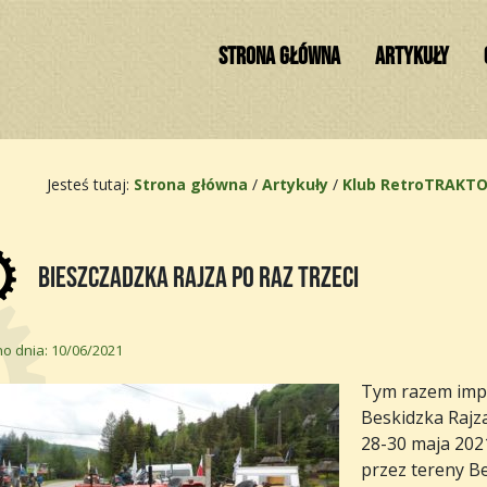
STRONA GŁÓWNA
ARTYKUŁY
Jesteś tutaj:
Strona główna
/
Artykuły
/
Klub RetroTRAKT
Bieszczadzka Rajza po raz trzeci
o dnia: 10/06/2021
Tym razem impr
Beskidzka Rajza
28-30 maja 2021
przez tereny Be