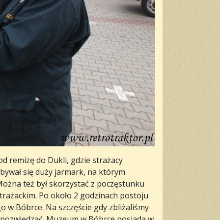
 remizę do Dukli, gdzie strażacy
bywał się duży jarmark, na którym
 Można też był skorzystać z poczęstunku
 strażackim. Po około 2 godzinach postoju
w Bóbrce. Na szczęście gdy zbliżaliśmy
ie pozwiedzać. Muzeum w Bóbrce posiada w