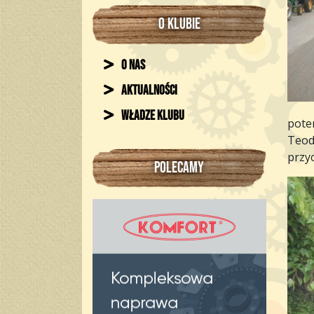
O KLUBIE
O nas
Aktualności
Władze klubu
pote
Teod
przy
POLECAMY