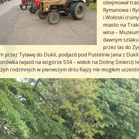
obejmował tras
Rymanowa i Rym
i Wołoski (ruiny
miasto na Trak
wina – Muzeum 
dawnym szlaku 
przez las do Z
m przez Tylawę do Dukli, podjazd pod Pustelnie Jana z Dukl
orówka (wjazd na wzgórze 534 – widok na Dolinę Śmierci) Iwl
czyn rodzinnych w pierwszym dniu Rajzy nie mogłem uczestnic