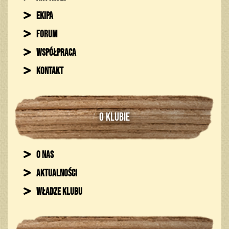
Ekipa
Forum
Współpraca
Kontakt
O KLUBIE
O nas
Aktualności
Władze klubu