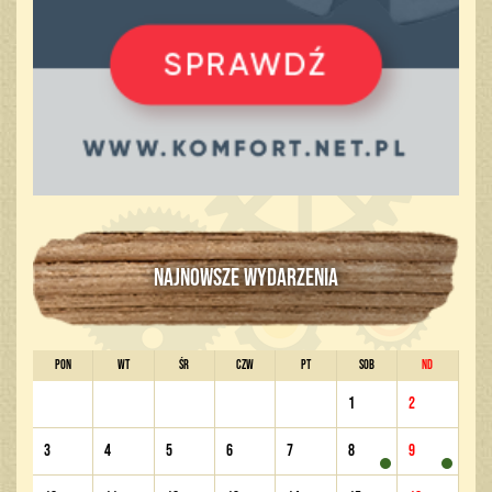
NAJNOWSZE WYDARZENIA
PON
WT
ŚR
CZW
PT
SOB
ND
1
2
3
4
5
6
7
8
9