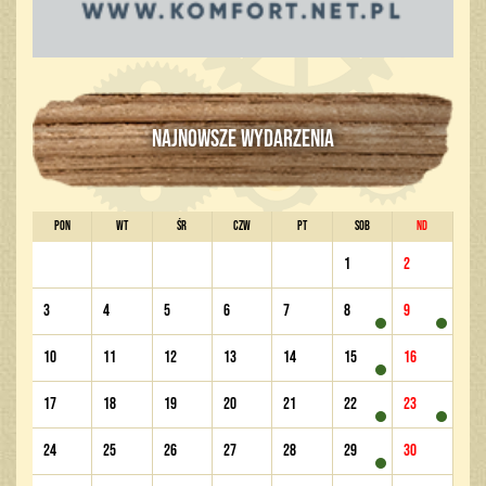
NAJNOWSZE WYDARZENIA
PON
WT
ŚR
CZW
PT
SOB
ND
1
2
3
4
5
6
7
8
9
10
11
12
13
14
15
16
17
18
19
20
21
22
23
24
25
26
27
28
29
30