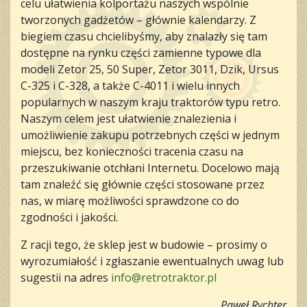
celu ułatwienia kolportażu naszych wspólnie
tworzonych gadżetów – głównie kalendarzy. Z
biegiem czasu chcielibyśmy, aby znalazły się tam
dostępne na rynku części zamienne typowe dla
modeli Zetor 25, 50 Super, Zetor 3011, Dzik, Ursus
C-325 i C-328, a także C-4011 i wielu innych
popularnych w naszym kraju traktorów typu retro.
Naszym celem jest ułatwienie znalezienia i
umożliwienie zakupu potrzebnych części w jednym
miejscu, bez konieczności tracenia czasu na
przeszukiwanie otchłani Internetu. Docelowo mają
tam znaleźć się głównie części stosowane przez
nas, w miarę możliwości sprawdzone co do
zgodności i jakości.
Z racji tego, że sklep jest w budowie – prosimy o
wyrozumiałość i zgłaszanie ewentualnych uwag lub
sugestii na adres
info@retrotraktor.pl
Paweł Rychter