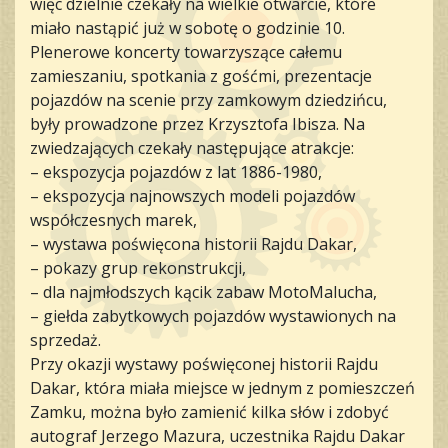
więc dzielnie czekały na wielkie otwarcie, które
miało nastąpić już w sobotę o godzinie 10.
Plenerowe koncerty towarzyszące całemu
zamieszaniu, spotkania z gośćmi, prezentacje
pojazdów na scenie przy zamkowym dziedzińcu,
były prowadzone przez Krzysztofa Ibisza. Na
zwiedzających czekały następujące atrakcje:
– ekspozycja pojazdów z lat 1886-1980,
– ekspozycja najnowszych modeli pojazdów
współczesnych marek,
– wystawa poświęcona historii Rajdu Dakar,
– pokazy grup rekonstrukcji,
– dla najmłodszych kącik zabaw MotoMalucha,
– giełda zabytkowych pojazdów wystawionych na
sprzedaż.
Przy okazji wystawy poświęconej historii Rajdu
Dakar, która miała miejsce w jednym z pomieszczeń
Zamku, można było zamienić kilka słów i zdobyć
autograf Jerzego Mazura, uczestnika Rajdu Dakar