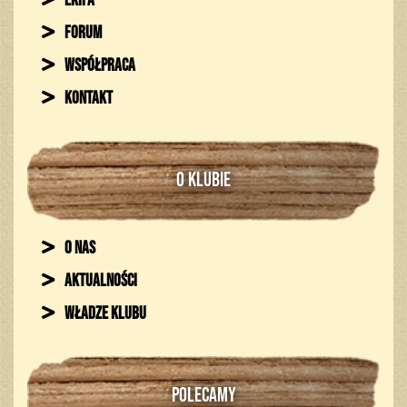
Ekipa
Forum
Współpraca
Kontakt
O KLUBIE
O nas
Aktualności
Władze klubu
POLECAMY