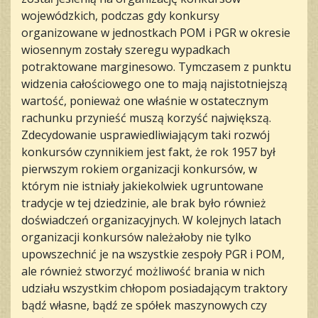
wojewódzkich, podczas gdy konkursy
organizowane w jednostkach POM i PGR w okresie
wiosennym zostały szeregu wypadkach
potraktowane marginesowo. Tymczasem z punktu
widzenia całościowego one to mają najistotniejszą
wartość, ponieważ one właśnie w ostatecznym
rachunku przynieść muszą korzyść największą.
Zdecydowanie usprawiedliwiającym taki rozwój
konkursów czynnikiem jest fakt, że rok 1957 był
pierwszym rokiem organizacji konkursów, w
którym nie istniały jakiekolwiek ugruntowane
tradycje w tej dziedzinie, ale brak było również
doświadczeń organizacyjnych. W kolejnych latach
organizacji konkursów należałoby nie tylko
upowszechnić je na wszystkie zespoły PGR i POM,
ale również stworzyć możliwość brania w nich
udziału wszystkim chłopom posiadającym traktory
bądź własne, bądź ze spółek maszynowych czy