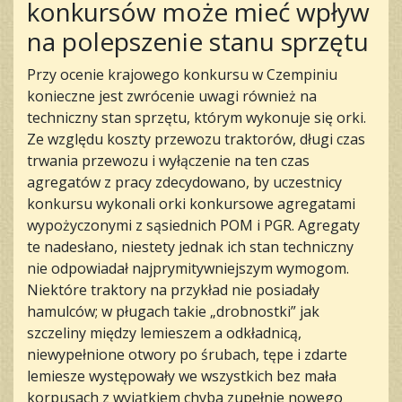
konkursów może mieć wpływ
na polepszenie stanu sprzętu
Przy ocenie krajowego konkursu w Czempiniu
konieczne jest zwrócenie uwagi również na
techniczny stan sprzętu, którym wykonuje się orki.
Ze względu koszty przewozu traktorów, długi czas
trwania przewozu i wyłączenie na ten czas
agregatów z pracy zdecydowano, by uczestnicy
konkursu wykonali orki konkursowe agregatami
wypożyczonymi z sąsiednich POM i PGR. Agregaty
te nadesłano, niestety jednak ich stan techniczny
nie odpowiadał najprymitywniejszym wymogom.
Niektóre traktory na przykład nie posiadały
hamulców; w pługach takie „drobnostki” jak
szczeliny między lemieszem a odkładnicą,
niewypełnione otwory po śrubach, tępe i zdarte
lemiesze występowały we wszystkich bez mała
korpusach z wyjątkiem chyba zupełnie nowego