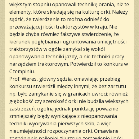
większym stopniu opanowali technikę orania, niż te
elementy, które składają się na kulturę orki. Należy
sądzić, że twierdzenie to można odnieść do
przeważającej ilości traktorzystów w kraju. Nie
będzie chyba również fałszywe stwierdzenie, że
kierunek pogłębiania i ugruntowania umiejętności
traktorzystów w ogóle zamykał się wokół
opanowywania techniki jazdy, a nie techniki pracy
narzędziem traktorowym. Potwierdził to konkurs w
Czempiniu.
Prof. Weres, główny sędzia, omawiając przebieg
konkursu stwierdził między innymi, że bez zarzutu
np. było zamykanie się w granicach uwroci; również
głębokość czy szerokość orki nie budziła większych
zastrzeżeń, ogólną jednak punktację poważnie
zmniejszały błędy wynikające z nieopanowania
techniki wyorywania pierwszych skib, a więc
nieumiejętności rozpoczynania orki. Omawiane
zagadnienie najlepiej zilustruje zestawienie ilości