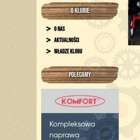
O KLUBIE
O nas
Aktualności
Władze klubu
POLECAMY