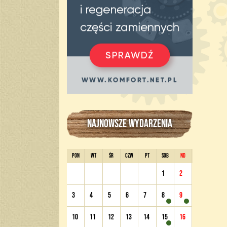
NAJNOWSZE WYDARZENIA
PON
WT
ŚR
CZW
PT
SOB
ND
1
2
3
4
5
6
7
8
9
10
11
12
13
14
15
16