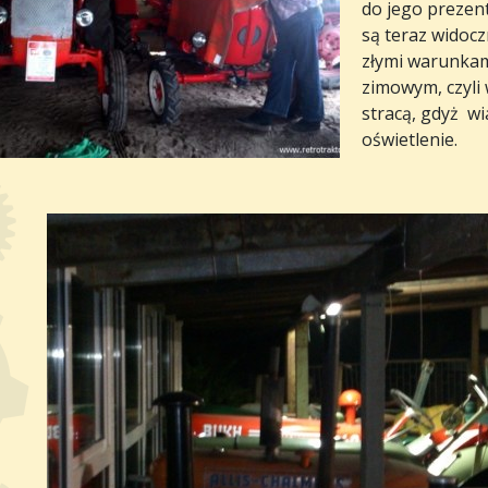
do jego prezenta
są teraz widoc
złymi warunkam
zimowym, czyli 
stracą, gdyż w
oświetlenie.