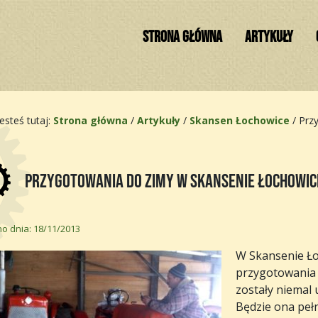
STRONA GŁÓWNA
ARTYKUŁY
Jesteś tutaj:
Strona główna
/
Artykuły
/
Skansen Łochowice
/
Prz
Przygotowania do zimy w Skansenie Łochowic
o dnia: 18/11/2013
W Skansenie Ło
przygotowania 
zostały niemal 
Będzie ona peł