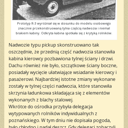
Prototyp R-3 wyróżniał się w stosunku do modelu osobowego
znacznie przekonstruowaną tylna częścią nadwozia i niemal
brakiem kabiny. Odkryta kabina spotkała się z krytyką rolników.
Nadwozie typu pickup skonstruowano tak
oszczędnie, że przednią część nadwozia stanowiła
kabina kierowcy pozbawiona tylnej ściany i drzwi.
Dachu również nie było, szczątkowe ściany boczne,
posiadały wycięcie ułatwiające wsiadanie kierowcy i
pasażerowi. Najbardziej istotne zmiany wykonane
zostały w tylnej części nadwozia, które stanowiła
skrzynia ładunkowa składająca się z elementów
wykonanych z blachy stalowej.
Wkrótce do ośrodka przybyła delegacja
wytypowanych rolników indywidualnych z
poznańskiego. W tym dniu nie dopisała pogoda,
było chłodno i padał deszcz. Gdy delegaci zobaczyli