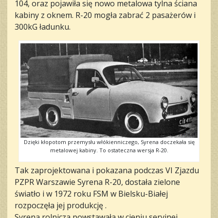
104, oraz pojawiła się nowo metalowa tylna ściana
kabiny z oknem. R-20 mogła zabrać 2 pasażerów i
300kG ładunku.
Dzięki kłopotom przemysłu włókienniczego, Syrena doczekała się
metalowej kabiny. To ostateczna wersja R-20.
Tak zaprojektowana i pokazana podczas VI Zjazdu
PZPR Warszawie Syrena R-20, dostała zielone
światło i w 1972 roku FSM w Bielsku-Białej
rozpoczęła jej produkcję .
Syrena rolnicza powstawała w cieniu seryjnej