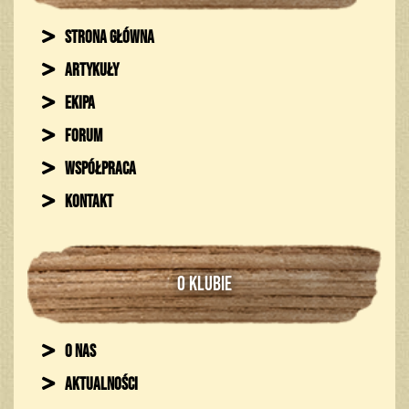
Strona główna
Artykuły
Ekipa
Forum
Współpraca
Kontakt
O KLUBIE
O nas
Aktualności