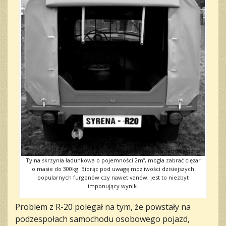
Tylna skrzynia ładunkowa o pojemności 2m³, mogła zabrać ciężar
o masie do 300kg. Biorąc pod uwagę możliwości dzisiejszych
popularnych furgonów czy nawet vanów, jest to niezbyt
imponujący wynik.
Problem z R-20 polegał na tym, że powstały na
podzespołach samochodu osobowego pojazd,