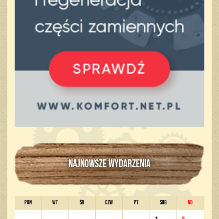
NAJNOWSZE WYDARZENIA
PON
WT
ŚR
CZW
PT
SOB
ND