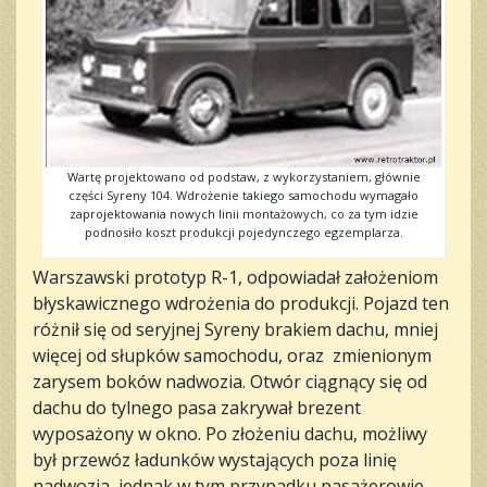
Wartę projektowano od podstaw, z wykorzystaniem, głównie
części Syreny 104. Wdrożenie takiego samochodu wymagało
zaprojektowania nowych linii montażowych, co za tym idzie
podnosiło koszt produkcji pojedynczego egzemplarza.
Warszawski prototyp R-1, odpowiadał założeniom
błyskawicznego wdrożenia do produkcji. Pojazd ten
różnił się od seryjnej Syreny brakiem dachu, mniej
więcej od słupków samochodu, oraz zmienionym
zarysem boków nadwozia. Otwór ciągnący się od
dachu do tylnego pasa zakrywał brezent
wyposażony w okno. Po złożeniu dachu, możliwy
był przewóz ładunków wystających poza linię
nadwozia, jednak w tym przypadku pasażerowie,