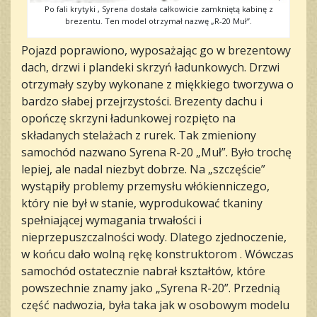
Po fali krytyki , Syrena dostała całkowicie zamkniętą kabinę z
brezentu. Ten model otrzymał nazwę „R-20 Muł”.
Pojazd poprawiono, wyposażając go w brezentowy
dach, drzwi i plandeki skrzyń ładunkowych. Drzwi
otrzymały szyby wykonane z miękkiego tworzywa o
bardzo słabej przejrzystości. Brezenty dachu i
opończę skrzyni ładunkowej rozpięto na
składanych stelażach z rurek. Tak zmieniony
samochód nazwano Syrena R-20 „Muł”. Było trochę
lepiej, ale nadal niezbyt dobrze. Na „szczęście”
wystąpiły problemy przemysłu włókienniczego,
który nie był w stanie, wyprodukować tkaniny
spełniającej wymagania trwałości i
nieprzepuszczalności wody. Dlatego zjednoczenie,
w końcu dało wolną rękę konstruktorom . Wówczas
samochód ostatecznie nabrał kształtów, które
powszechnie znamy jako „Syrena R-20”. Przednią
część nadwozia, była taka jak w osobowym modelu