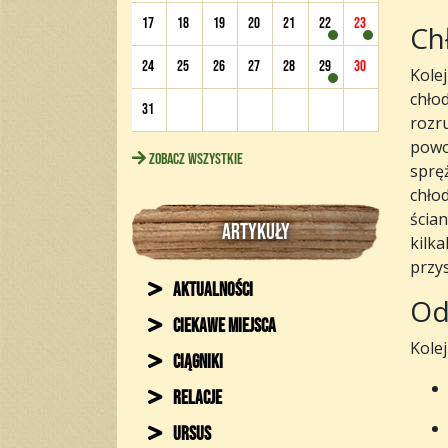
17
18
19
20
21
22
23
Ch
24
25
26
27
28
29
30
Kolej
chło
31
rozr
powo
Zobacz wszystkie
spręż
chłod
ścia
ARTYKUŁY
kilk
przys
Aktualności
Od
Ciekawe miejsca
Kole
Ciągniki
Relacje
Ursus