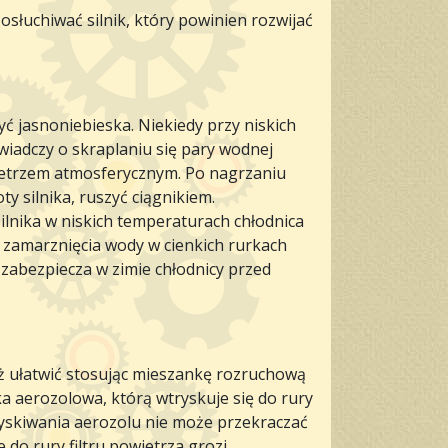
osłuchiwać silnik, który powinien rozwijać
ć jasnoniebieska. Niekiedy przy niskich
wiadczy o skraplaniu się pary wodnej
wietrzem atmosferycznym. Po nagrzaniu
y silnika, ruszyć ciągnikiem.
ilnika w niskich temperaturach chłodnica
 zamarznięcia wody w cienkich rurkach
 zabezpiecza w zimie chłodnicy przed
ż ułatwić stosując mieszankę rozruchową
ka aerozolowa, którą wtryskuje się do rury
ryskiwania aerozolu nie może przekraczać
 do rury filtru powietrza grozi