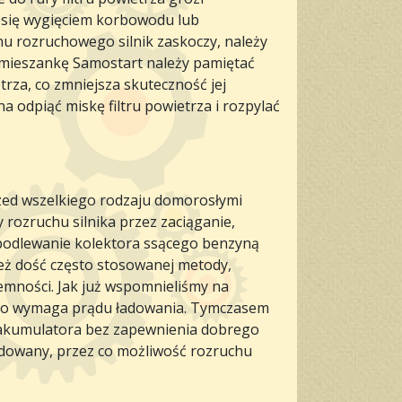
 się wygięciem korbowodu lub
ynu rozruchowego silnik zaskoczy, należy
c mieszankę Samostart należy pamiętać
trza, co zmniejsza skuteczność jej
a odpiąć miskę filtru powietrza i rozpylać
rzed wszelkiego rodzaju domorosłymi
rozruchu silnika przez zaciąganie,
podlewanie kolektora ssącego benzyną
eż dość często stosowanej metody,
emności. Jak już wspomnieliśmy na
ego wymaga prądu ładowania. Tymczasem
akumulatora bez zapewnienia dobrego
ładowany, przez co możliwość rozruchu