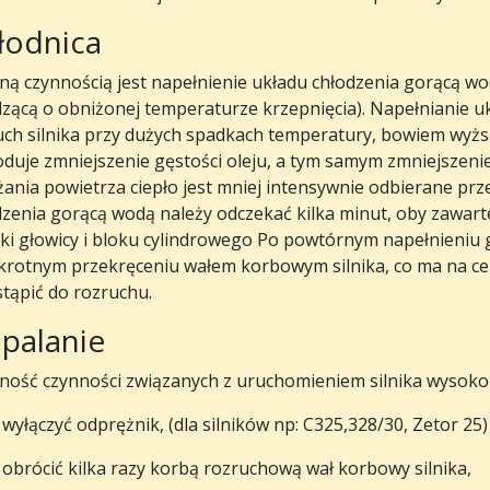
łodnica
ną czynnością jest napełnienie układu chłodzenia gorącą wodą
dzącą o obniżonej temperaturze krzepnięcia). Napełnianie u
uch silnika przy dużych spadkach temperatury, bowiem wyższ
duje zmniejszenie gęstości oleju, a tym samym zmniejszeni
ania powietrza ciepło jest mniej intensywnie odbierane prze
zenia gorącą wodą należy odczekać kilka minut, oby zawarte 
nki głowicy i bloku cylindrowego Po powtórnym napełnieniu 
akrotnym przekręceniu wałem korbowym silnika, co ma na ce
tąpić do rozruchu.
palanie
jność czynności związanych z uruchomieniem silnika wysoko
wyłączyć odprężnik, (dla silników np: C325,328/30, Zetor 25)
obrócić kilka razy korbą rozruchową wał korbowy silnika,