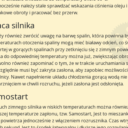
cześnie należy stale sprawdzać wskazania ciśnienia oleju i 
akowe obroty i pracować bez przerw.
ca silnika
ży również zwrócić uwagę na barwę spalin, która powinna by
eraturach otoczenia spaliny mogą mieć białawy odcień, co ś
rtej w gorących spalinach przy zetknięciu się z zimnym po
ka do odpowiedniej temperatury można już, zwiększając obrot
wolno również zapominać o tym, że w trakcie uruchamiania s
zględnie musi być zakryta zasłona, aby zapobiec możliwości
dnicy. Nawet napełnienie układu chłodzenia gorącą wodą nie
znięciem w chwili rozruchu, jeżeli zasłona jest odsłonięta.
mostart
uch zimnego silnika w niskich temperaturach można równie
szej temperaturze zapłonu, tzw. Samostart, Jest to mieszan
ru powietrza jednocześnie z włączeniem rozrusznika. Czas wt
 sekund. Jest to środek łatwopalny i dłuższe jego rozpylanie