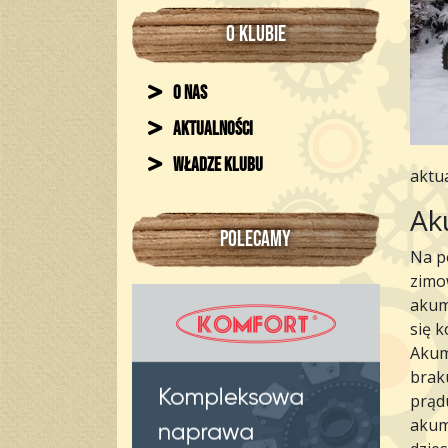
O KLUBIE
O nas
Aktualności
Władze klubu
aktu
Ak
POLECAMY
Na p
zimo
akum
się 
Akum
brak
prąd
akum