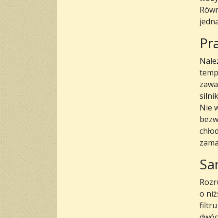
Równo
jedn
Pra
Nale
temp
zawa
silni
Nie 
bezw
chło
zamar
Sa
Rozr
o niż
filt
dwóch