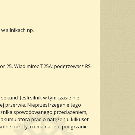
w silnikach np.
tor 25, Władimirec T25A; podgrzewacz RS-
kund. Jeśli silnik w tym czasie nie
ej przerwie. Nieprzestrzeganie tego
usznika spowodowanego przeciążeniem,
 akumulatora prąd o natężeniu kilkuset
wolne obroty, co ma na celu podgrzanie