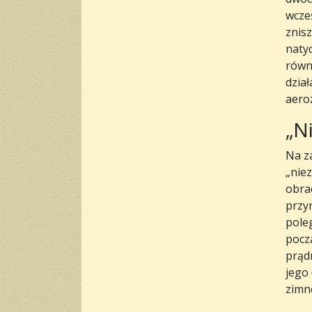
wcze
znisz
naty
równi
dział
aero
„N
Na z
„nie
obra
przy
pole
pocz
prąd
jego
zimne