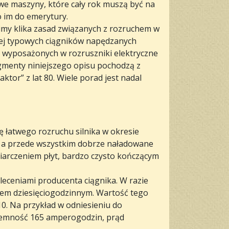
we maszyny, które cały rok muszą być na
o im do emerytury.
my klika zasad związanych z rozruchem w
iej typowych ciągników napędzanych
a wyposażonych w rozruszniki elektryczne
ragmenty niniejszego opisu pochodzą z
ktor” z lat 80. Wiele porad jest nadal
łatwego rozruchu silnika w okresie
a, a przede wszystkim dobrze naładowane
arczeniem płyt, bardzo czysto kończącym
leceniami producenta ciągnika. W razie
dem dziesięciogodzinnym. Wartość tego
0. Na przykład w odniesieniu do
jemność 165 amperogodzin, prąd