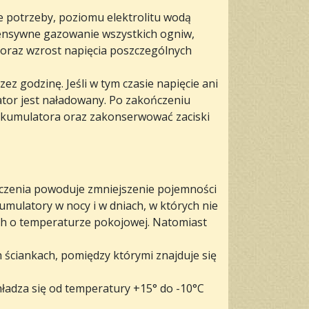
e potrzeby, poziomu elektrolitu wodą
ensywne gazowanie wszystkich ogniw,
oraz wzrost napięcia poszczególnych
z godzinę. Jeśli w tym czasie napięcie ani
lator jest naładowany. Po zakończeniu
y akumulatora oraz zakonserwować zaciski
czenia powoduje zmniejszenie pojemności
mulatory w nocy i w dniach, w których nie
ch o temperaturze pokojowej. Natomiast
ściankach, pomiędzy którymi znajduje się
ładza się od temperatury +15° do -10°C