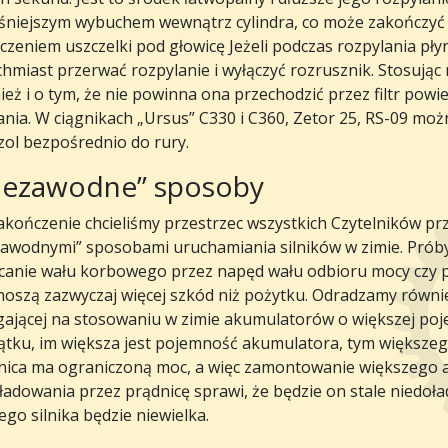
śniejszym wybuchem wewnątrz cylindra, co może zakończyć
czeniem uszczelki pod głowicę Jeżeli podczas rozpylania pł
chmiast przerwać rozpylanie i wyłączyć rozrusznik. Stosują
eż i o tym, że nie powinna ona przechodzić przez filtr powie
ania. W ciągnikach „Ursus” C330 i C360, Zetor 25, RS-09 możn
zol bezpośrednio do rury.
iezawodne” sposoby
akończenie chcieliśmy przestrzec wszystkich Czytelników p
zawodnymi” sposobami uruchamiania silników w zimie. Próby 
canie wału korbowego przez napęd wału odbioru mocy czy 
noszą zazwyczaj więcej szkód niż pożytku. Odradzamy równi
gającej na stosowaniu w zimie akumulatorów o większej poj
ątku, im większa jest pojemność akumulatora, tym większ
nica ma ograniczoną moc, a więc zamontowanie większego 
 ładowania przez prądnicę sprawi, że będzie on stale niedo
go silnika będzie niewielka.