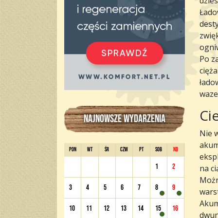
dzie
Łado
dest
zwięk
ogni
Po za
cięża
łado
wazel
Cie
NAJNOWSZE WYDARZENIA
Nie 
akum
PON
WT
ŚR
CZW
PT
SOB
ND
eksp
1
2
na c
Możn
3
4
5
6
7
8
9
warst
Akum
10
11
12
13
14
15
16
dwun