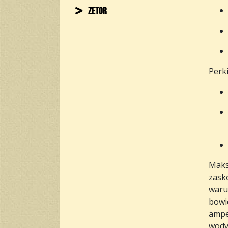
Zetor
Perk
Maksy
zask
waru
bowi
amper
wody