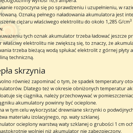
sięciogodzinny wynosi 16,5 ampera.
wanie rozpoczyna się po sprawdzeniu i uzupełnieniu, w razi
ylowaną. Oznaką pełnego naładowania akumulatora jest int
3
szenie ciężaru właściwego elektrolitu do około 1,285 G/cm
w.
uważeniu tych oznak akumulator trzeba ładować jeszcze prze
r właściwy elektrolitu nie zwiększą się, to znaczy, że akumu
wania trzeba bieżącą wodą spłukać elektrolit z górnej płyt
iną techniczną.
pła skrzynia
wolno również zapominać o tym, że spadek temperatury oto
ulatorów. Dlatego też w okresie obniżonych temperatur aku
loatuje się ciągnika, należy przechowywać w pomieszczenia
iągniku akumulatory powinny być ocieplone.
a w tym celu wykorzystać drewniane skrzynki o podwójnych 
wa materiału izolacyjnego, np. waty szklanej.
ulator ocieplony warstwą waty szklanej o grubości 1 cm och
astokrotnie wolniej niż akumulator nie zabezpieczony.