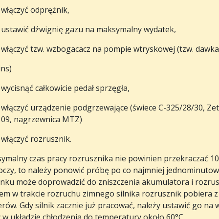
włączyć odprężnik,
ustawić dźwignię gazu na maksymalny wydatek,
włączyć tzw. wzbogacacz na pompie wtryskowej (tzw. dawka 
ins)
wycisnąć całkowicie pedał sprzęgła,
włączyć urządzenie podgrzewające (świece C-325/28/30, Ze
09, nagrzewnica MTZ)
włączyć rozrusznik.
malny czas pracy rozrusznika nie powinien przekraczać 10 se
oczy, to należy ponowić próbę po co najmniej jednominutow
nku może doprowadzić do zniszczenia akumulatora i rozr
em w trakcie rozruchu zimnego silnika rozrusznik pobiera z
ów. Gdy silnik zacznie już pracować, należy ustawić go na 
 w układzie chłodzenia do temperatury około 60°C.