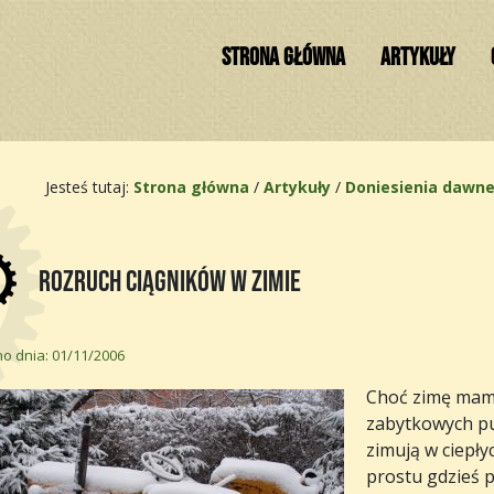
STRONA GŁÓWNA
ARTYKUŁY
Jesteś tutaj:
Strona główna
/
Artykuły
/
Doniesienia dawne
Rozruch ciągników w zimie
o dnia: 01/11/2006
Choć zimę mamy
zabytkowych pup
zimują w ciepły
prostu gdzieś 