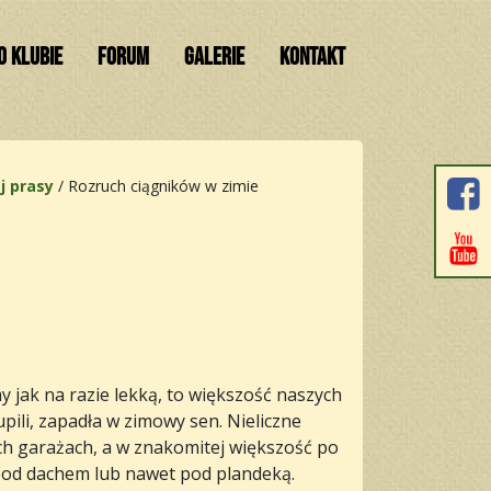
O KLUBIE
FORUM
GALERIE
KONTAKT
j prasy
/
Rozruch ciągników w zimie
 jak na razie lekką, to większość naszych
ili, zapadła w zimowy sen. Nieliczne
ch garażach, a w znakomitej większość po
pod dachem lub nawet pod plandeką.