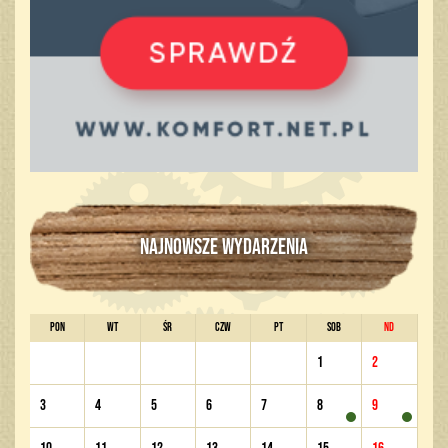
NAJNOWSZE WYDARZENIA
PON
WT
ŚR
CZW
PT
SOB
ND
1
2
3
4
5
6
7
8
9