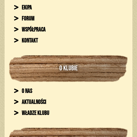
Ekipa
Forum
Współpraca
Kontakt
O KLUBIE
O nas
Aktualności
Władze klubu