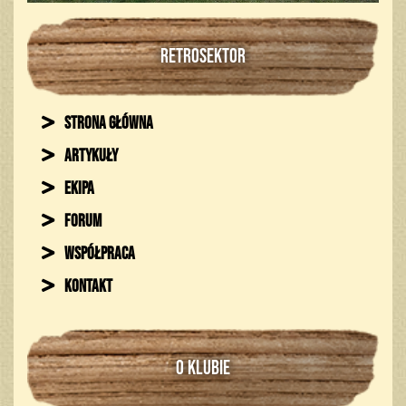
RETROSEKTOR
Strona główna
Artykuły
Ekipa
Forum
Współpraca
Kontakt
O KLUBIE