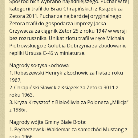
Spośród nich wybrano najładniejszego. Puchar w tej
kategorii trafił do Braci Chrapińskich z Książek za
Zetora 2011. Puchar za najbardziej oryginalnego
Zetora trafił do gospodarza imprezy Jacka
Grzywacza za ciągnik Zetor 25 z roku 1947 w wersji
bez rozrusznika. Unikat zlotu trafił w ręce Michała
Piotrowskiego z Golubia Dobrzynia za zbudowanie
repliki Ursusa C-45 w miniaturze.
Nagrody sołtysa Łochowa:
1. Robaszewski Henryk z Łochowic za Fiata z roku
1967,
2. Chrapiński Sławek z Książek za Zetora 3011 z
roku 1963,
3. Kryza Krzysztof z Białośliwia za Poloneza „Milicja”
z 1986r.
Nagrody wójta Gminy Białe Błota:
1. Pęcherzewski Waldemar za samochód Mustang z
roku 1966,