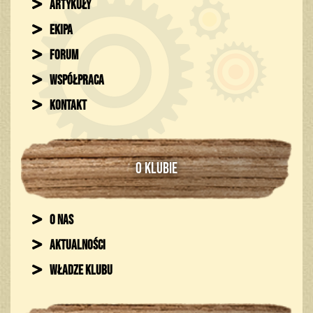
Artykuły
Ekipa
Forum
Współpraca
Kontakt
O KLUBIE
O nas
Aktualności
Władze klubu