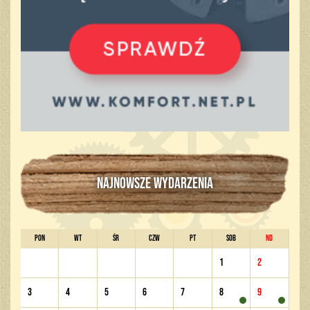
NAJNOWSZE WYDARZENIA
PON
WT
ŚR
CZW
PT
SOB
ND
1
2
3
4
5
6
7
8
9