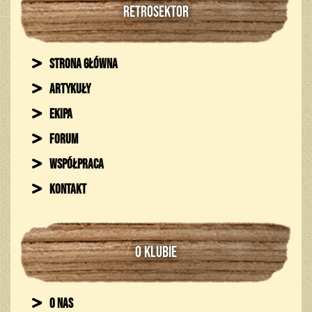
RETROSEKTOR
Strona główna
Artykuły
Ekipa
Forum
Współpraca
Kontakt
O KLUBIE
O nas