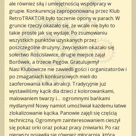
ale również siłą i umiejętnością współpracy w
grupie. Konkurencją zaproponowaną przez Klub
RetroTRAKTOR było toczenie opony w parach. W
gruncie rzeczy okazało się, że wcale nie było to
takie proste jak się wydaje. Po zsumowaniu
wszystkich punktów uzyskanych przez
poszczególne drużyny, zwycięskim okazało się
sołectwo Rościsławice, drugie miejsce zajął
Borówek, a trzecie Pęgów. Gratulujemy!
Nasi Klubowicze nie zawiedli gości i organizatorów i
po zmaganiach konkursowych mieli do
zaoferowania kilka atrakcji. Tradycyjnie już
wystawiliśmy kącik dla dzieci z kolorowankami,
malowaniem twarzy i… ogromnymi bańkami
mydlanymi! Nowy namiot umożliwiał każdemu łatwe
zlokalizowanie kącika. Panowie zajęli się częścią
techniczną. Ogromnym zainteresowaniem cieszył
się pokaz orki oraz pokaz pracy żniwiarki. Po raz
pierwszy pojawiła się również młocarnia, która