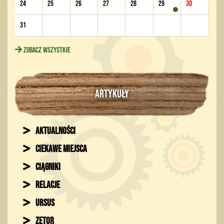
24
25
26
27
28
29
30
31
Zobacz wszystkie
ARTYKUŁY
Aktualności
Ciekawe miejsca
Ciągniki
Relacje
Ursus
Zetor