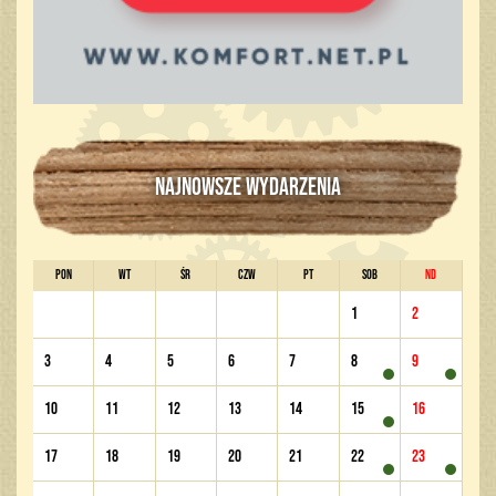
NAJNOWSZE WYDARZENIA
PON
WT
ŚR
CZW
PT
SOB
ND
1
2
3
4
5
6
7
8
9
10
11
12
13
14
15
16
17
18
19
20
21
22
23