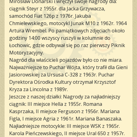
Mirosław Donarski i wręczył swoje nagrody dla:
ciągnik Steyr z 1955r. dla Jacka Grzywacza,
samochód Fiat 126p z 1976r. Jakuba
Chmielewskiego, motocykl Junak M10 z 1962r. 1964
Artura Wrembel. Po pamiątkowych zdjęciach około
godziny 14:00 wszyscy ruszyli w kolumnie do
Łochowic, gdzie odbywał się po raz pierwszy Piknik
Motoryzacyjny.
Nagród dla właścicieli pojazdów było co nie miara.
Najważniejsze to Puchar Wójta, który trafił dla Gieni
Jasiorowskiej za Ursusa C-328 z 1963r. Puchar
Dyrektora Ośrodka Kultury otrzymał Krzysztof
Kryza za Lincolna z 1989r.
Jeszcze z naszej działki: Nagrody za najładniejszy
ciągnik: III miejsce Hella z 1955r. Romana
Kasprzaka, II miejsce Ferguson z 1956r. Mariana
Figla, I miejsce Agria z 1961r. Mariana Banaszaka.
Najładniejsze motocykle: III miejsce WSK z 1965r.
Karola Pieńczewskiego, II miejsce Ural 650 z 1957r.