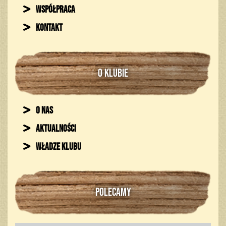
Współpraca
Kontakt
O KLUBIE
O nas
Aktualności
Władze klubu
POLECAMY