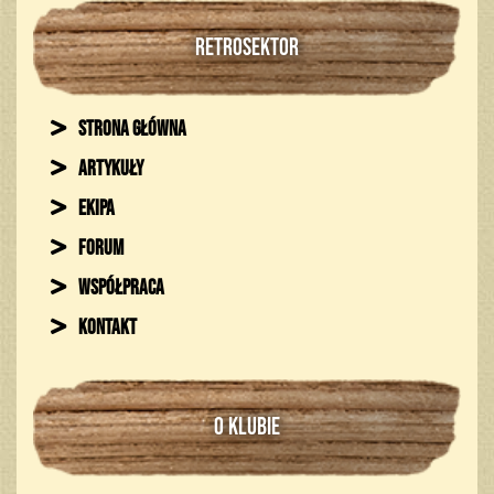
RETROSEKTOR
Strona główna
Artykuły
Ekipa
Forum
Współpraca
Kontakt
O KLUBIE