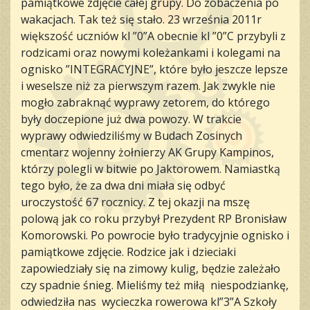
pamiątkowe zdjęcie całej grupy. Do zobaczenia po
wakacjach. Tak też się stało. 23 września 2011r
większość uczniów kl ”0”A obecnie kl ”0”C przybyli z
rodzicami oraz nowymi koleżankami i kolegami na
ognisko ”INTEGRACYJNE”, które było jeszcze lepsze
i weselsze niż za pierwszym razem. Jak zwykle nie
mogło zabraknąć wyprawy zetorem, do którego
były doczepione już dwa powozy. W trakcie
wyprawy odwiedziliśmy w Budach Zosinych
cmentarz wojenny żołnierzy AK Grupy Kampinos,
którzy polegli w bitwie po Jaktorowem. Namiastką
tego było, że za dwa dni miała się odbyć
uroczystość 67 rocznicy. Z tej okazji na mszę
polową jak co roku przybył Prezydent RP Bronisław
Komorowski. Po powrocie było tradycyjnie ognisko i
pamiątkowe zdjęcie. Rodzice jak i dzieciaki
zapowiedziały się na zimowy kulig, będzie zależało
czy spadnie śnieg. Mieliśmy też miłą niespodziankę,
odwiedziła nas wycieczka rowerowa kl”3”A Szkoły