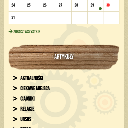
24
25
26
27
28
29
30
31
Zobacz wszystkie
ARTYKUŁY
Aktualności
Ciekawe miejsca
Ciągniki
Relacje
Ursus