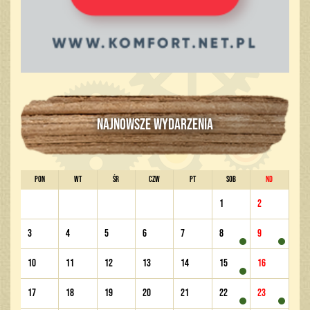
NAJNOWSZE WYDARZENIA
PON
WT
ŚR
CZW
PT
SOB
ND
1
2
3
4
5
6
7
8
9
10
11
12
13
14
15
16
17
18
19
20
21
22
23