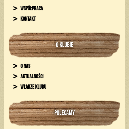
Współpraca
Kontakt
O KLUBIE
O nas
Aktualności
Władze klubu
POLECAMY