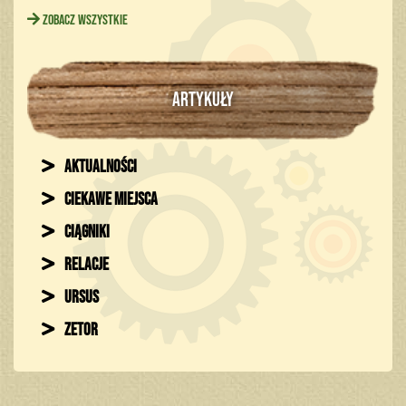
Zobacz wszystkie
ARTYKUŁY
Aktualności
Ciekawe miejsca
Ciągniki
Relacje
Ursus
Zetor