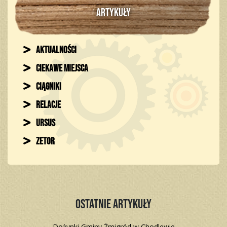
ARTYKUŁY
Aktualności
Ciekawe miejsca
Ciągniki
Relacje
Ursus
Zetor
Ostatnie artykuły
Dożynki Gminy Żmigród w Chodlewie