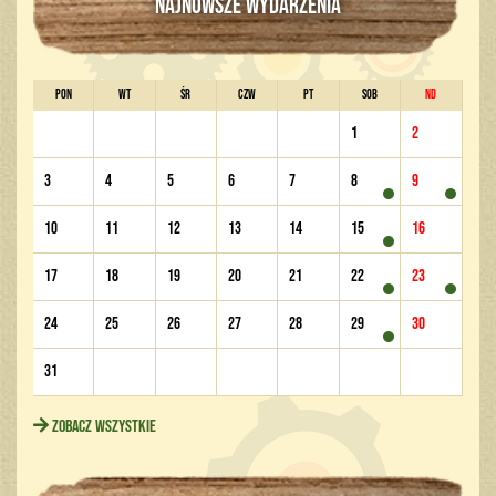
NAJNOWSZE WYDARZENIA
PON
WT
ŚR
CZW
PT
SOB
ND
1
2
3
4
5
6
7
8
9
10
11
12
13
14
15
16
17
18
19
20
21
22
23
24
25
26
27
28
29
30
31
Zobacz wszystkie