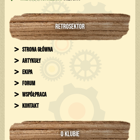
RETROSEKTOR
Strona główna
Artykuły
Ekipa
Forum
Współpraca
Kontakt
O KLUBIE