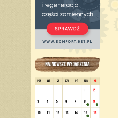
NAJNOWSZE WYDARZENIA
PON
WT
ŚR
CZW
PT
SOB
ND
1
2
3
4
5
6
7
8
9
10
11
12
13
14
15
16