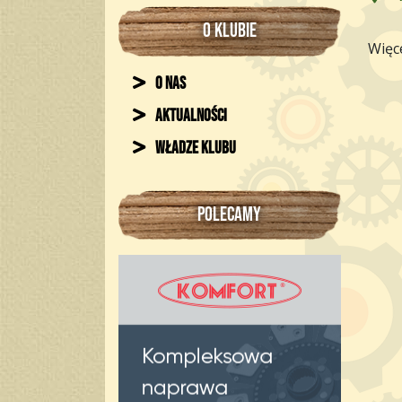
O KLUBIE
Więce
O nas
Aktualności
Władze klubu
POLECAMY