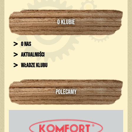
O KLUBIE
O nas
Aktualności
Władze klubu
POLECAMY