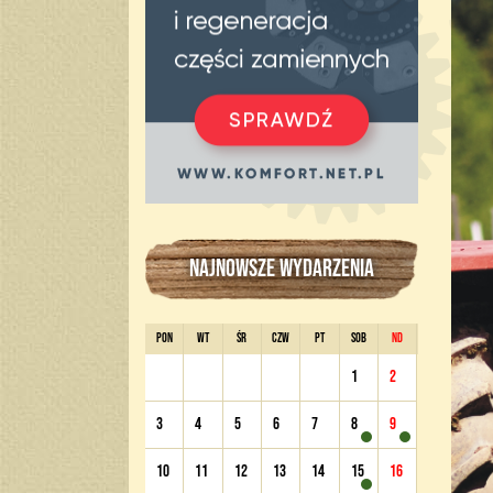
NAJNOWSZE WYDARZENIA
PON
WT
ŚR
CZW
PT
SOB
ND
1
2
3
4
5
6
7
8
9
10
11
12
13
14
15
16