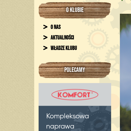
O KLUBIE
O nas
Aktualności
Władze klubu
POLECAMY