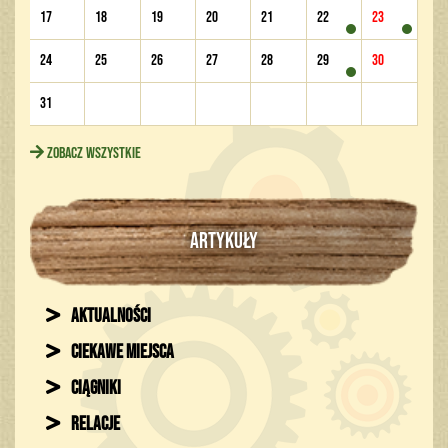
17
18
19
20
21
22
23
24
25
26
27
28
29
30
31
Zobacz wszystkie
ARTYKUŁY
Aktualności
Ciekawe miejsca
Ciągniki
Relacje