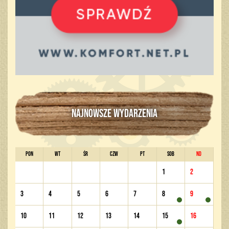
NAJNOWSZE WYDARZENIA
PON
WT
ŚR
CZW
PT
SOB
ND
1
2
3
4
5
6
7
8
9
10
11
12
13
14
15
16