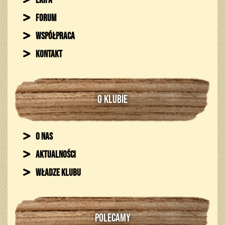
Ekipa
Forum
Współpraca
Kontakt
O KLUBIE
O nas
Aktualności
Władze klubu
POLECAMY