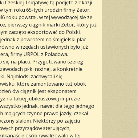
i Czeskiej. Inicjatywę tą podjęto z okazji
 tym roku 65-tych urodzin firmy Zetor.
6 roku powstał, w tej wywodzącej się ze
ce, pierwszy ciągnik marki Zetor, który już
ym zaczęto eksportować do Polski.
jednak z powrotem na śmigielski plac
 równo w rzędach ustawionych było już
alera, firmy URPOL z Poladowa.
o się na placu. Przygotowano szereg
 zawodach piłki nożnej, a konkretnie
ki. Najmłodsi zachwycali się
nowisku, które zamontowano tuż obok
dzień ów ciągnik jest eksponatem
ż na takiej jubileuszowej imprezie
 wszystko jednak, nawet dla tego jednego
h mających czynne prawo jazdy, czekał
czony slalom. Niektórzy po zajęciu
wowych przyrządów sterujących,
 kilkanaście osób rywalizowało w tej