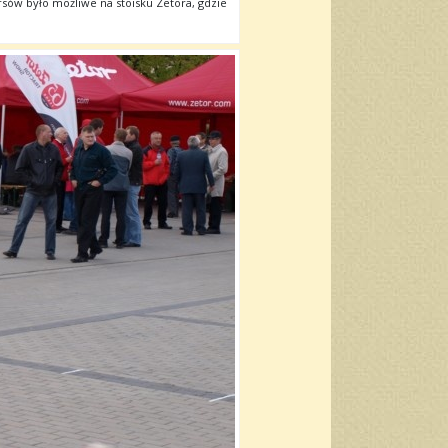
sów było możliwe na stoisku Zetora, gdzie
.