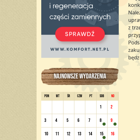
konku
Nale
upra
z trz
przy
Pods
zakup
będzi
NAJNOWSZE WYDARZENIA
PON
WT
ŚR
CZW
PT
SOB
ND
1
2
3
4
5
6
7
8
9
10
11
12
13
14
15
16