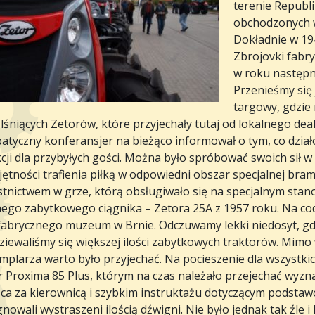
terenie Republik
obchodzonych w
Dokładnie w 194
Zbrojovki fabry
w roku następn
Przenieśmy się 
targowy, gdzie
 lśniących Zetorów, które przyjechały tutaj od lokalnego de
atyczny konferansjer na bieżąco informował o tym, co dział
cji dla przybyłych gości. Można było spróbować swoich sił w
ętności trafienia piłką w odpowiedni obszar specjalnej bram
stnictwem w grze, którą obsługiwało się na specjalnym sta
nego zabytkowego ciągnika – Zetora 25A z 1957 roku. Na co
fabrycznego muzeum w Brnie. Odczuwamy lekki niedosyt, gdy
ziewaliśmy się większej ilości zabytkowych traktorów. Mimo
mplarza warto było przyjechać. Na pocieszenie dla wszystkic
 Proxima 85 Plus, którym na czas należało przejechać wyzna
sca za kierownicą i szybkim instruktażu dotyczącym podsta
nowali wystraszeni ilością dźwigni. Nie było jednak tak źle i