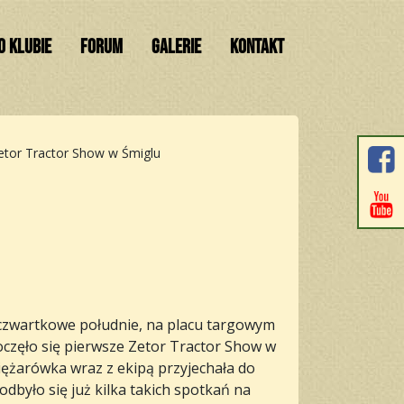
O KLUBIE
FORUM
GALERIE
KONTAKT
etor Tractor Show w Śmiglu
czwartkowe południe, na placu targowym
oczęło się pierwsze Zetor Tractor Show w
iężarówka wraz z ekipą przyjechała do
odbyło się już kilka takich spotkań na