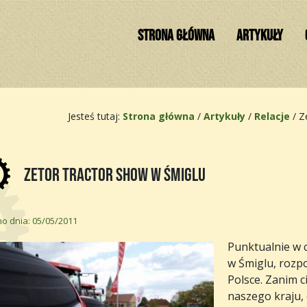
STRONA GŁÓWNA
ARTYKUŁY
Jesteś tutaj:
Strona główna
/
Artykuły
/
Relacje
/
Z
Zetor Tractor Show w Śmiglu
o dnia: 05/05/2011
Punktualnie w 
w Śmiglu, rozp
Polsce. Zanim c
naszego kraju, 