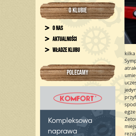
O KLUBIE
O nas
Aktualności
Władze klubu
kilka
Symp
atrak
POLECAMY
umiej
ucze
jedy
przy
spod
egze
Zetor
miej
rezyg