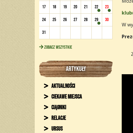
Może
17
18
19
20
21
22
23
klub
24
25
26
27
28
29
30
W wy
31
Prez
Zobacz wszystkie
ARTYKUŁY
Aktualności
Ciekawe miejsca
Ciągniki
Relacje
Ursus