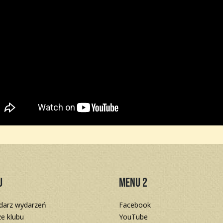
u
Menu 2
darz wydarzeń
Facebook
e klubu
YouTube