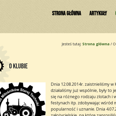
STRONA GŁÓWNA
ARTYKUŁY
Jesteś tutaj:
Strona główna
/
O
O klubie
Dnia 12.08.2014r. zaistnieliśmy 
działaliśmy już wspólnie, były to
się na różnego rodzaju zlotach i 
festynach itp. zdobywając wśród
popularność i uznanie. Dnia 4.07
założycielskie, na które zaprosil