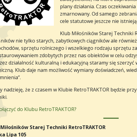
plany działania. Czas oczekiwani
zmarnowany. Od samego zebrania 
cele statutowe jeszcze nie istnie
Klub Miłośników Starej Techniki 
śników nie tylko starych, zabytkowych ciągników ale równie
chodów, sprzętu rolniczego i wszelkiego rodzaju sprzętu za
staurowywaniem zdobytych przez nas obiektów w celu odzysk
ez działalność kulturalną i edukacyjną staramy się szerzyć
niczną. Klub daje nam możliwość wymiany doświadczeń, wiedzy
mnienia”.
 nadzieję, że z czasem w Klubie RetroTRAKTOR będzie przy
iki.
dołączyć do Klubu RetroTRAKTOR?
 Miłośników Starej Techniki RetroTRAKTOR
ka Lipa 105