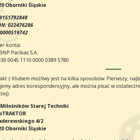
20 Oborniki Śląskie
 9151792848
N: 022476286
 0000519742
r konta:
BNP Paribas S.A.
030 0045 1110 0000 0389 5780
kt z Klubem możliwy jest na kilka sposobów. Pierwszy, najba
jemy adres korespondencyjny, ale można pisać w ostatecznoś
ej).
 Miłośników Starej Techniki
roTRAKTOR
Paderewskiego 4/2
20 Oborniki Śląskie