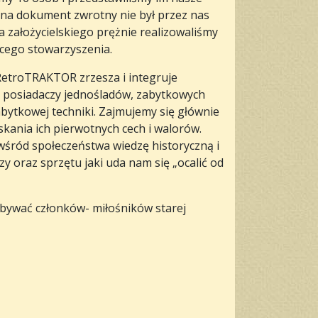
a na dokument zwrotny nie był przez nas
założycielskiego prężnie realizowaliśmy
jącego stowarzyszenia.
RetroTRAKTOR zrzesza i integruje
ż posiadaczy jednośladów, zabytkowych
bytkowej techniki. Zajmujemy się głównie
ania ich pierwotnych cech i walorów.
 wśród społeczeństwa wiedzę historyczną i
 oraz sprzętu jaki uda nam się „ocalić od
bywać członków- miłośników starej