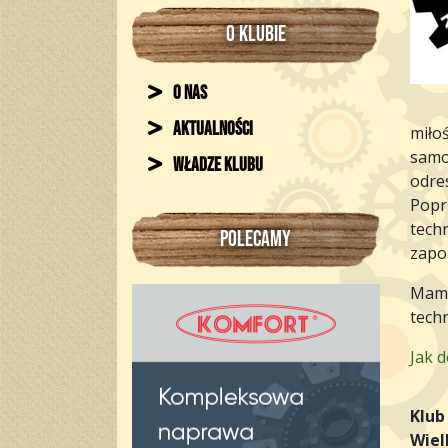
O KLUBIE
O nas
Aktualności
miło
samo
Władze klubu
odre
Poprz
tech
POLECAMY
zapo
Mamy
techn
Jak 
Klub
Wiel