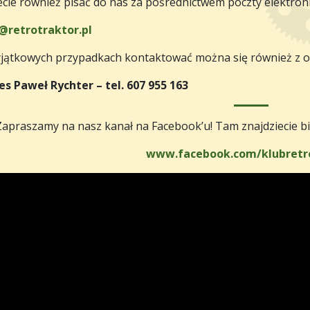
cie również pisać do nas za pośrednictwem poczty elektroni
@retrotraktor.pl
jątkowych przypadkach kontaktować można się również z os
es Paweł Rychter – tel. 607 955 163
Zapraszamy na nasz kanał na Facebook’u! Tam znajdziecie bie
www.facebook.com/klubretr