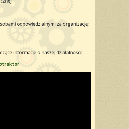
cznej:
obami odpowiedzialnymi za organizację:
żące informacje o naszej działalności:
otraktor