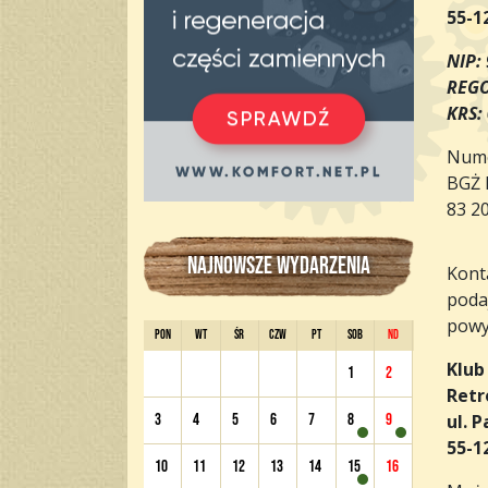
55-1
NIP:
REGO
KRS:
Nume
BGŻ 
83 2
NAJNOWSZE WYDARZENIA
Konta
poda
powyż
PON
WT
ŚR
CZW
PT
SOB
ND
Klub
1
2
Ret
ul. 
3
4
5
6
7
8
9
55-1
10
11
12
13
14
15
16