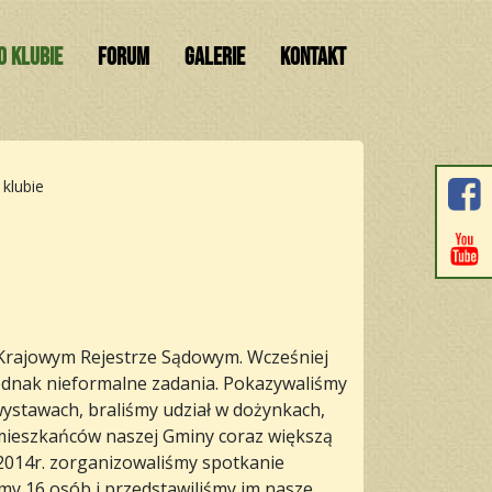
O KLUBIE
FORUM
GALERIE
KONTAKT
 klubie
w Krajowym Rejestrze Sądowym. Wcześniej
 jednak nieformalne zadania. Pokazywaliśmy
wystawach, braliśmy udział w dożynkach,
 mieszkańców naszej Gminy coraz większą
.2014r. zorganizowaliśmy spotkanie
iśmy 16 osób i przedstawiliśmy im nasze