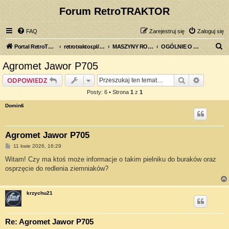
Forum RetroTRAKTOR
FAQ
Zarejestruj się
Zaloguj się
S
Portal RetroTRAKTOR.pl
retrotraktor.pl/forum
MASZYNY ROLNICZE
OGÓLNIE O MASZYNACH ROLNICZYCH
z
Agromet Jawor P705
u
Szukaj
Wyszuki
ODPOWIEDZ
k
Posty: 6 • Strona
1
z
1
a
Domin6
j
Agromet Jawor P705
P
11 kwie 2026, 16:29
o
s
Witam! Czy ma ktoś może informacje o takim pielniku do buraków oraz
t
osprzęcie do redlenia ziemniaków?
krzychu21
Re: Agromet Jawor P705