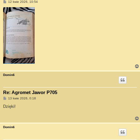
P
12 kwie 2026, 10:54
o
s
t
Domin6
Re: Agromet Jawor P705
P
13 kwie 2026, 0:18
o
s
Dzięki!
t
Domin6