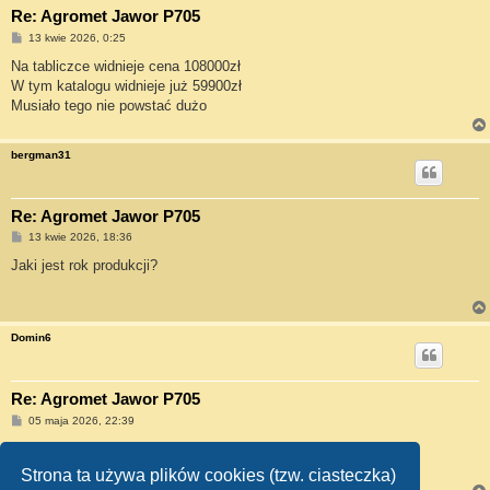
Re: Agromet Jawor P705
P
13 kwie 2026, 0:25
o
s
Na tabliczce widnieje cena 108000zł
t
W tym katalogu widnieje już 59900zł
Musiało tego nie powstać dużo
bergman31
Re: Agromet Jawor P705
P
13 kwie 2026, 18:36
o
s
Jaki jest rok produkcji?
t
Domin6
Re: Agromet Jawor P705
P
05 maja 2026, 22:39
o
s
1988r.
t
Strona ta używa plików cookies (tzw. ciasteczka)