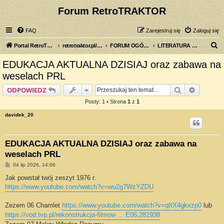
Forum RetroTRAKTOR
FAQ
Zarejestruj się
Zaloguj się
S
Portal RetroTRAKTOR.pl
retrotraktor.pl/forum
FORUM OGÓLNE
LITERATURA ROLNICZA
z
EDUKACJA AKTUALNA DZISIAJ oraz zabawa na
u
weselach PRL
k
Szukaj
Wyszuki
ODPOWIEDZ
a
Posty: 1 • Strona
1
z
1
j
davidek_20
EDUKACJA AKTUALNA DZISIAJ oraz zabawa na
weselach PRL
P
04 lip 2026, 14:06
o
s
Jak powstał twój zeszyt 1976 r.
t
https://www.youtube.com/watch?v=wu2g7WzYZDU
Zezem 06 Chamlet
https://www.youtube.com/watch?v=qItX4gkxzp0
lub
https://vod.tvp.pl/rekonstrukcja-filmow ... E06,281938