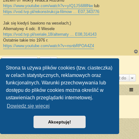
Zezem 07 Mokry Władca Rozumu
https://www.youtube.com/watch?v=yIQ1JS688Nw
lub
https://vod.tvp.pl/rekonstrukcja-filmow ... E07,343776
Jak się kiedyś bawiono na weselach;)
Alternatywy 4 odc. 8 Wesele
https://vod.tvp.pl/seriale,18/alternaty ... E08,314143
Ostatnie takie trio 1976 r.
https://www.youtube.com/watch?v=nsnbRPOA4Z4
ODPOWIEDZ
Strona ta używa plików cookies (tzw. ciasteczka)
Posty: 1 • Strona
1
z
1
w celach statystycznych, reklamowych oraz
Przejdź do
funkcjonalnych. Warunki przechowywania lub
dostępu do plików cookies można określić w
Portal RetroTRAKTOR.pl
retrotraktor.pl/forum
ustawieniach przeglądarki internetowej.
Technologię dostarcza
phpBB
® Forum Software © phpBB Limited
Dowiedz się więcej
Polski pakiet językowy dostarcza
phpBB.pl
Zasady ochrony danych osobowych
|
Regulamin
Akceptuję!