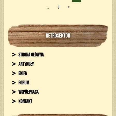
…
8
»
RETROSEKTOR
Strona główna
Artykuły
Ekipa
Forum
Współpraca
Kontakt