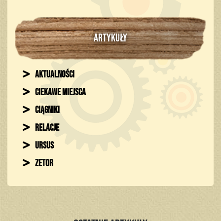
ARTYKUŁY
Aktualności
Ciekawe miejsca
Ciągniki
Relacje
Ursus
Zetor