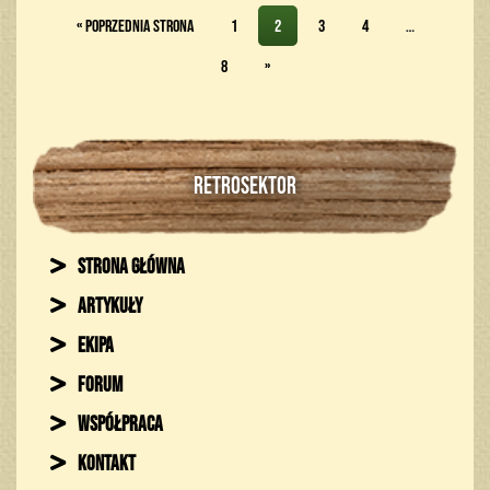
« Poprzednia strona
1
2
3
4
…
8
»
RETROSEKTOR
Strona główna
Artykuły
Ekipa
Forum
Współpraca
Kontakt