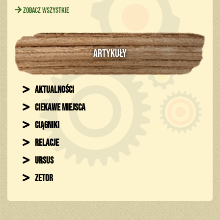
Zobacz wszystkie
ARTYKUŁY
Aktualności
Ciekawe miejsca
Ciągniki
Relacje
Ursus
Zetor